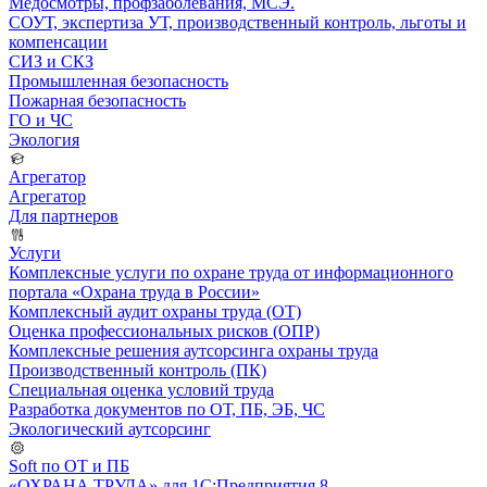
Медосмотры, профзаболевания, МСЭ.
СОУТ, экспертиза УТ, производственный контроль, льготы и
компенсации
СИЗ и СКЗ
Промышленная безопасность
Пожарная безопасность
ГО и ЧС
Экология
Агрегатор
Агрегатор
Для партнеров
Услуги
Комплексные услуги по охране труда от информационного
портала «Охрана труда в России»
Комплексный аудит охраны труда (ОТ)
Оценка профессиональных рисков (ОПР)
Комплексные решения аутсорсинга охраны труда
Производственный контроль (ПК)
Специальная оценка условий труда
Разработка документов по ОТ, ПБ, ЭБ, ЧС
Экологический аутсорсинг
Soft по ОТ и ПБ
«ОХРАНА ТРУДА» для 1С:Предприятия 8