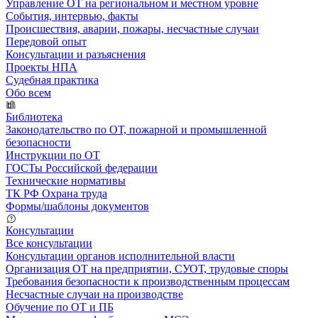
Управление ОТ на региональном и местном уровне
События, интервью, факты
Происшествия, аварии, пожары, несчастные случаи
Передовой опыт
Консультации и разъяснения
Проекты НПА
Судебная практика
Обо всем
Библиотека
Законодательство по ОТ, пожарной и промышленной
безопасности
Инструкции по ОТ
ГОСТы Российской федерации
Технические нормативы
ТК РФ Охрана труда
Формы/шаблоны документов
Консультации
Все консультации
Консультации органов исполнительной власти
Организация ОТ на предприятии, СУОТ, трудовые споры
Требования безопасности к производственным процессам
Несчастные случаи на производстве
Обучение по ОТ и ПБ