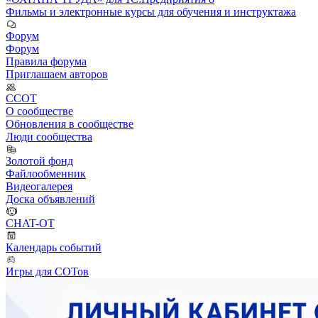
Фильмы и электронные курсы для обучения и инструктажа
Форум
Форум
Правила форума
Приглашаем авторов
ССОТ
О сообществе
Обновления в сообществе
Люди сообщества
Золотой фонд
Файлообменник
Видеогалерея
Доска объявлений
CHAT-OT
Календарь событий
Игры для СОТов