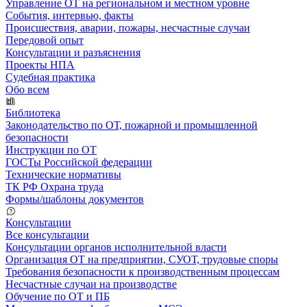
Управление ОТ на региональном и местном уровне
События, интервью, факты
Происшествия, аварии, пожары, несчастные случаи
Передовой опыт
Консультации и разъяснения
Проекты НПА
Судебная практика
Обо всем
Библиотека
Законодательство по ОТ, пожарной и промышленной
безопасности
Инструкции по ОТ
ГОСТы Российской федерации
Технические нормативы
ТК РФ Охрана труда
Формы/шаблоны документов
Консультации
Все консультации
Консультации органов исполнительной власти
Организация ОТ на предприятии, СУОТ, трудовые споры
Требования безопасности к производственным процессам
Несчастные случаи на производстве
Обучение по ОТ и ПБ