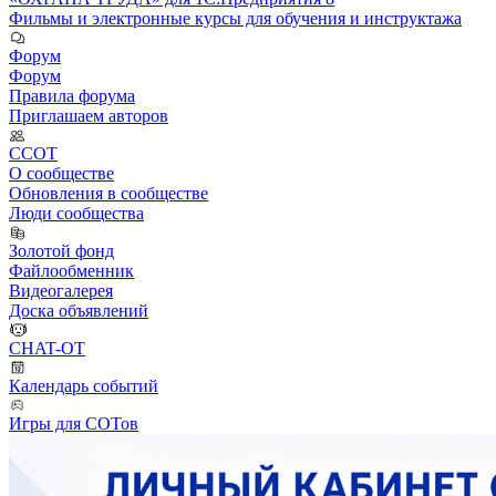
Фильмы и электронные курсы для обучения и инструктажа
Форум
Форум
Правила форума
Приглашаем авторов
ССОТ
О сообществе
Обновления в сообществе
Люди сообщества
Золотой фонд
Файлообменник
Видеогалерея
Доска объявлений
CHAT-OT
Календарь событий
Игры для СОТов