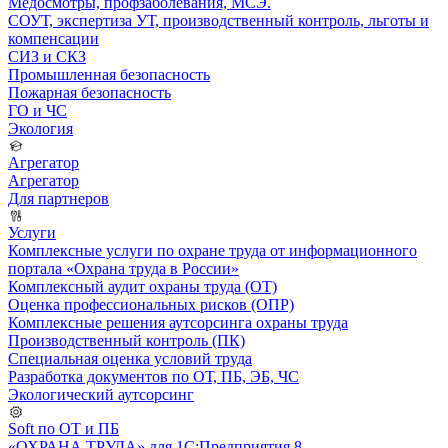
Медосмотры, профзаболевания, МСЭ.
СОУТ, экспертиза УТ, производственный контроль, льготы и
компенсации
СИЗ и СКЗ
Промышленная безопасность
Пожарная безопасность
ГО и ЧС
Экология
Агрегатор
Агрегатор
Для партнеров
Услуги
Комплексные услуги по охране труда от информационного
портала «Охрана труда в России»
Комплексный аудит охраны труда (ОТ)
Оценка профессиональных рисков (ОПР)
Комплексные решения аутсорсинга охраны труда
Производственный контроль (ПК)
Специальная оценка условий труда
Разработка документов по ОТ, ПБ, ЭБ, ЧС
Экологический аутсорсинг
Soft по ОТ и ПБ
«ОХРАНА ТРУДА» для 1С:Предприятия 8