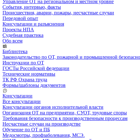
Управление ОТ на региональном и местном уровне
События, интервью, факты
Происшествия, аварии, пожары, несчастные случаи
Передовой опыт
Консультации и разъяснения
Проекты НПА
Судебная практика
Обо всем
Библиотека
Законодательство по ОТ, пожарной и промышленной безопасн
Инструкции по ОТ
ГОСТы Российской федерации
Технические нормативы
ТК РФ Охрана труда
Формы/шаблоны документов
Консультации
Все консультации
Консультации органов исполнительной власти
Организация ОТ на предприятии, СУОТ, трудовые споры
Требования безопасности к производственным процессам
Несчастные случаи на производстве
Обучение по ОТ и ПБ
Медосмотры, профзаболевания, МСЭ.