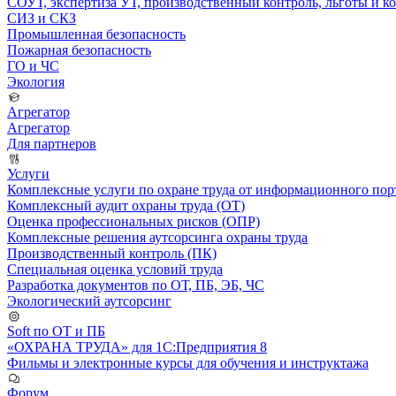
СОУТ, экспертиза УТ, производственный контроль, льготы и 
СИЗ и СКЗ
Промышленная безопасность
Пожарная безопасность
ГО и ЧС
Экология
Агрегатор
Агрегатор
Для партнеров
Услуги
Комплексные услуги по охране труда от информационного порт
Комплексный аудит охраны труда (ОТ)
Оценка профессиональных рисков (ОПР)
Комплексные решения аутсорсинга охраны труда
Производственный контроль (ПК)
Специальная оценка условий труда
Разработка документов по ОТ, ПБ, ЭБ, ЧС
Экологический аутсорсинг
Soft по ОТ и ПБ
«ОХРАНА ТРУДА» для 1С:Предприятия 8
Фильмы и электронные курсы для обучения и инструктажа
Форум