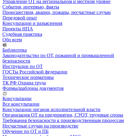
Управление ОТ на региональном и местном уровне
События, интервью, факты
Происшествия, аварии, пожары, несчастные случаи
Передовой опыт
Консультации и разъяснения
Проекты НПА
Судебная практика
Обо всем
Библиотека
Законодательство по ОТ, пожарной и промышленной
безопасности
Инструкции по ОТ
ГОСТы Российской федерации
Технические нормативы
ТК РФ Охрана труда
Формы/шаблоны документов
Консультации
Все консультации
Консультации органов исполнительной власти
Организация ОТ на предприятии, СУОТ, трудовые споры
Требования безопасности к производственным процессам
Несчастные случаи на производстве
Обучение по ОТ и ПБ