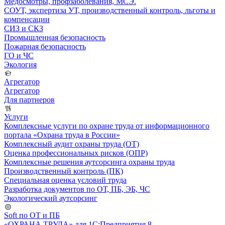
Медосмотры, профзаболевания, МСЭ.
СОУТ, экспертиза УТ, производственный контроль, льготы и
компенсации
СИЗ и СКЗ
Промышленная безопасность
Пожарная безопасность
ГО и ЧС
Экология
Агрегатор
Агрегатор
Для партнеров
Услуги
Комплексные услуги по охране труда от информационного
портала «Охрана труда в России»
Комплексный аудит охраны труда (ОТ)
Оценка профессиональных рисков (ОПР)
Комплексные решения аутсорсинга охраны труда
Производственный контроль (ПК)
Специальная оценка условий труда
Разработка документов по ОТ, ПБ, ЭБ, ЧС
Экологический аутсорсинг
Soft по ОТ и ПБ
«ОХРАНА ТРУДА» для 1С:Предприятия 8