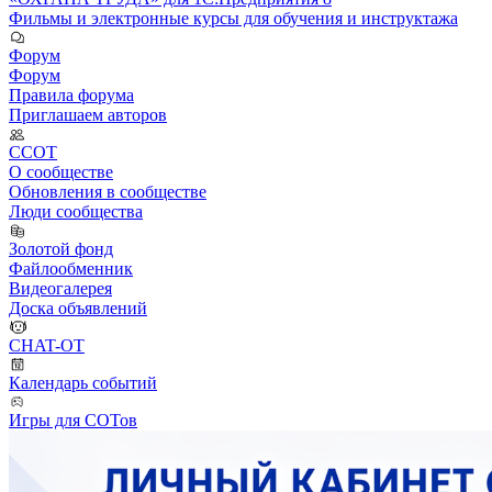
Фильмы и электронные курсы для обучения и инструктажа
Форум
Форум
Правила форума
Приглашаем авторов
ССОТ
О сообществе
Обновления в сообществе
Люди сообщества
Золотой фонд
Файлообменник
Видеогалерея
Доска объявлений
CHAT-OT
Календарь событий
Игры для СОТов