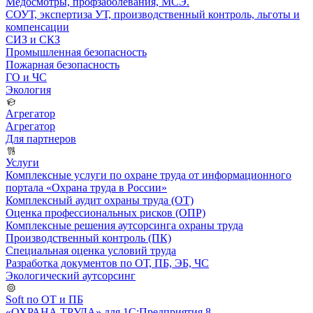
Медосмотры, профзаболевания, МСЭ.
СОУТ, экспертиза УТ, производственный контроль, льготы и
компенсации
СИЗ и СКЗ
Промышленная безопасность
Пожарная безопасность
ГО и ЧС
Экология
Агрегатор
Агрегатор
Для партнеров
Услуги
Комплексные услуги по охране труда от информационного
портала «Охрана труда в России»
Комплексный аудит охраны труда (ОТ)
Оценка профессиональных рисков (ОПР)
Комплексные решения аутсорсинга охраны труда
Производственный контроль (ПК)
Специальная оценка условий труда
Разработка документов по ОТ, ПБ, ЭБ, ЧС
Экологический аутсорсинг
Soft по ОТ и ПБ
«ОХРАНА ТРУДА» для 1С:Предприятия 8