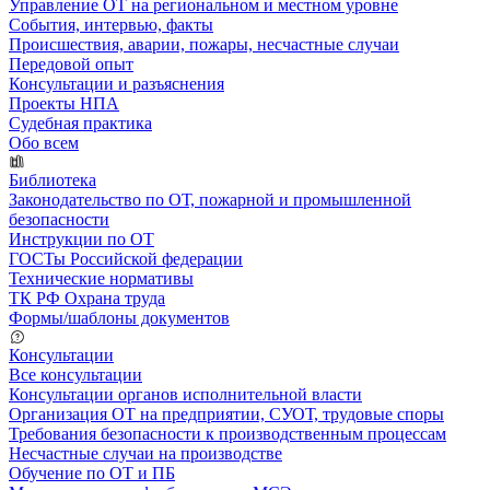
Управление ОТ на региональном и местном уровне
События, интервью, факты
Происшествия, аварии, пожары, несчастные случаи
Передовой опыт
Консультации и разъяснения
Проекты НПА
Судебная практика
Обо всем
Библиотека
Законодательство по ОТ, пожарной и промышленной
безопасности
Инструкции по ОТ
ГОСТы Российской федерации
Технические нормативы
ТК РФ Охрана труда
Формы/шаблоны документов
Консультации
Все консультации
Консультации органов исполнительной власти
Организация ОТ на предприятии, СУОТ, трудовые споры
Требования безопасности к производственным процессам
Несчастные случаи на производстве
Обучение по ОТ и ПБ