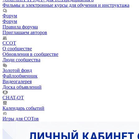
Фильмы и электронные курсы для обучения и инструктажа
Форум
Форум
Правила форума
Приглашаем авторов
ССОТ
О сообществе
Обновления в сообществе
Люди сообщества
Золотой фонд
Файлообменник
Видеогалерея
Доска объявлений
CHAT-OT
Календарь событий
Игры для СОТов