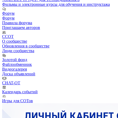
Фильмы и электронные курсы для обучения и инструктажа
Форум
Форум
Правила форума
Приглашаем авторов
ССОТ
О сообществе
Обновления в сообществе
Люди сообщества
Золотой фонд
Файлообменник
Видеогалерея
Доска объявлений
CHAT-OT
Календарь событий
Игры для СОТов