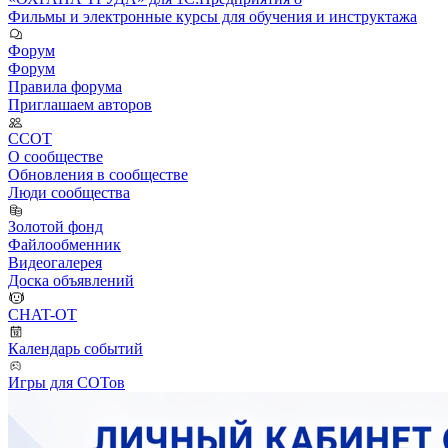
Фильмы и электронные курсы для обучения и инструктажа
Форум
Форум
Правила форума
Приглашаем авторов
ССОТ
О сообществе
Обновления в сообществе
Люди сообщества
Золотой фонд
Файлообменник
Видеогалерея
Доска объявлений
CHAT-OT
Календарь событий
Игры для СОТов