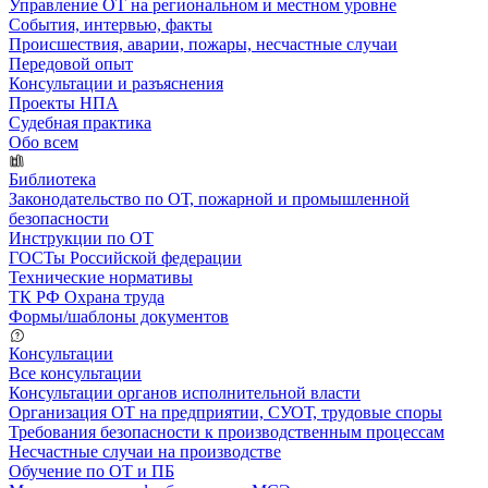
Управление ОТ на региональном и местном уровне
События, интервью, факты
Происшествия, аварии, пожары, несчастные случаи
Передовой опыт
Консультации и разъяснения
Проекты НПА
Судебная практика
Обо всем
Библиотека
Законодательство по ОТ, пожарной и промышленной
безопасности
Инструкции по ОТ
ГОСТы Российской федерации
Технические нормативы
ТК РФ Охрана труда
Формы/шаблоны документов
Консультации
Все консультации
Консультации органов исполнительной власти
Организация ОТ на предприятии, СУОТ, трудовые споры
Требования безопасности к производственным процессам
Несчастные случаи на производстве
Обучение по ОТ и ПБ