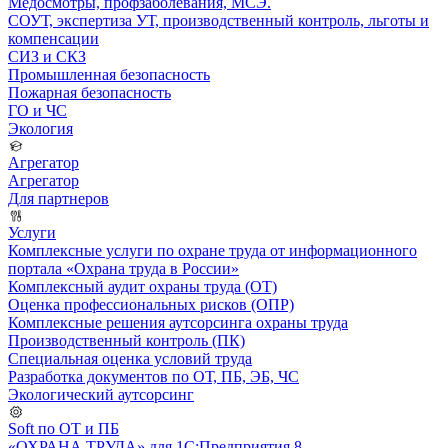
Медосмотры, профзаболевания, МСЭ.
СОУТ, экспертиза УТ, производственный контроль, льготы и
компенсации
СИЗ и СКЗ
Промышленная безопасность
Пожарная безопасность
ГО и ЧС
Экология
Агрегатор
Агрегатор
Для партнеров
Услуги
Комплексные услуги по охране труда от информационного
портала «Охрана труда в России»
Комплексный аудит охраны труда (ОТ)
Оценка профессиональных рисков (ОПР)
Комплексные решения аутсорсинга охраны труда
Производственный контроль (ПК)
Специальная оценка условий труда
Разработка документов по ОТ, ПБ, ЭБ, ЧС
Экологический аутсорсинг
Soft по ОТ и ПБ
«ОХРАНА ТРУДА» для 1С:Предприятия 8