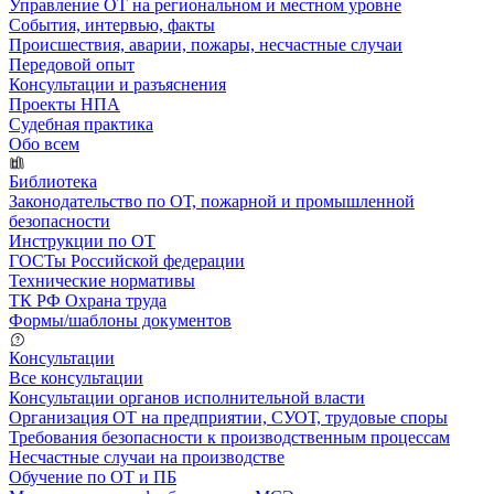
Управление ОТ на региональном и местном уровне
События, интервью, факты
Происшествия, аварии, пожары, несчастные случаи
Передовой опыт
Консультации и разъяснения
Проекты НПА
Судебная практика
Обо всем
Библиотека
Законодательство по ОТ, пожарной и промышленной
безопасности
Инструкции по ОТ
ГОСТы Российской федерации
Технические нормативы
ТК РФ Охрана труда
Формы/шаблоны документов
Консультации
Все консультации
Консультации органов исполнительной власти
Организация ОТ на предприятии, СУОТ, трудовые споры
Требования безопасности к производственным процессам
Несчастные случаи на производстве
Обучение по ОТ и ПБ