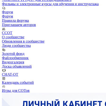
Фильмы и электронные курсы для обучения и инструктажа
Форум
Форум
Правила форума
Приглашаем авторов
ССОТ
О сообществе
Обновления в сообществе
Люди сообщества
Золотой фонд
Файлообменник
Видеогалерея
Доска объявлений
CHAT-OT
Календарь событий
Игры для СОТов