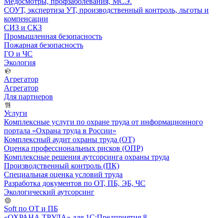
Медосмотры, профзаболевания, МСЭ.
СОУТ, экспертиза УТ, производственный контроль, льготы и
компенсации
СИЗ и СКЗ
Промышленная безопасность
Пожарная безопасность
ГО и ЧС
Экология
Агрегатор
Агрегатор
Для партнеров
Услуги
Комплексные услуги по охране труда от информационного
портала «Охрана труда в России»
Комплексный аудит охраны труда (ОТ)
Оценка профессиональных рисков (ОПР)
Комплексные решения аутсорсинга охраны труда
Производственный контроль (ПК)
Специальная оценка условий труда
Разработка документов по ОТ, ПБ, ЭБ, ЧС
Экологический аутсорсинг
Soft по ОТ и ПБ
«ОХРАНА ТРУДА» для 1С:Предприятия 8