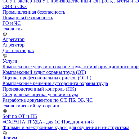
СОУТ, экспертиза УТ, производственный контроль, льготы и 
СИЗ и СКЗ
Промышленная безопасность
Пожарная безопасность
ГО и ЧС
Экология
Агрегатор
Агрегатор
Для партнеров
Услуги
Комплексные услуги по охране труда от информационного порт
Комплексный аудит охраны труда (ОТ)
Оценка профессиональных рисков (ОПР)
Комплексные решения аутсорсинга охраны труда
Производственный контроль (ПК)
Специальная оценка условий труда
Разработка документов по ОТ, ПБ, ЭБ, ЧС
Экологический аутсорсинг
Soft по ОТ и ПБ
«ОХРАНА ТРУДА» для 1С:Предприятия 8
Фильмы и электронные курсы для обучения и инструктажа
Форум