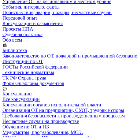
Управление ОТ на региональном и местном уровне
События, интервью, факты
Происшествия, аварии, пожары, несчастные случаи
Передовой опыт
Консультации и разъяснения
Проекты НПА
Судебная практика
Обо всем
Библиотека
Законодательство по ОТ, пожарной и промышленной безопасн
Инструкции по ОТ
ГОСТы Российской федерации
Технические нормативы
ТК РФ Охрана труда
Формы/шаблоны документов
Консультации
Все консультации
Консультации органов исполнительной власти
Организация ОТ на предприятии, СУОТ, трудовые споры
Требования безопасности к производственным процессам
Несчастные случаи на производстве
Обучение по ОТ и ПБ
Медосмотры, профзаболевания, МСЭ.