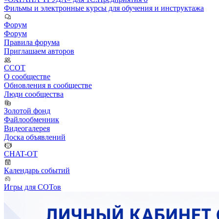
Фильмы и электронные курсы для обучения и инструктажа
Форум
Форум
Правила форума
Приглашаем авторов
ССОТ
О сообществе
Обновления в сообществе
Люди сообщества
Золотой фонд
Файлообменник
Видеогалерея
Доска объявлений
CHAT-OT
Календарь событий
Игры для СОТов