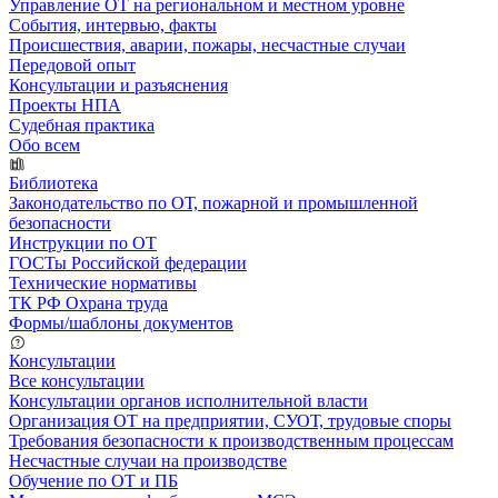
Управление ОТ на региональном и местном уровне
События, интервью, факты
Происшествия, аварии, пожары, несчастные случаи
Передовой опыт
Консультации и разъяснения
Проекты НПА
Судебная практика
Обо всем
Библиотека
Законодательство по ОТ, пожарной и промышленной
безопасности
Инструкции по ОТ
ГОСТы Российской федерации
Технические нормативы
ТК РФ Охрана труда
Формы/шаблоны документов
Консультации
Все консультации
Консультации органов исполнительной власти
Организация ОТ на предприятии, СУОТ, трудовые споры
Требования безопасности к производственным процессам
Несчастные случаи на производстве
Обучение по ОТ и ПБ