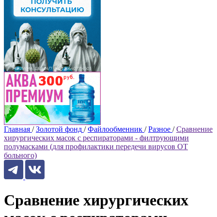
Главная
/
Золотой фонд
/
Файлообменник
/
Разное
/
Сравнение
хирургических масок с респираторами - филтрующими
полумасками (для профилактики передечи вирусов ОТ
больного)
Сравнение хирургических