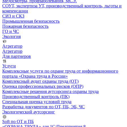
Медосмотры, профзаболевания, МСЭ.
СОУТ, экспертиза УТ, производственный контроль, льготы и
компенсации
СИЗ и СКЗ
Промышленная безопасность
Пожарная безопасность
ГО и ЧС
Экология
Агрегатор
Агрегатор
Для партнеров
Услуги
Комплексные услуги по охране труда от информационного
портала «Охрана труда в России»
Комплексный аудит охраны труда (ОТ)
Оценка профессиональных рисков (ОПР)
Комплексные решения аутсорсинга охраны труда
Производственный контроль (ПК)
Специальная оценка условий труда
Разработка документов по ОТ, ПБ, ЭБ, ЧС
Экологический аутсорсинг
Soft по ОТ и ПБ
«ОХРАНА ТРУДА» для 1С:Предприятия 8