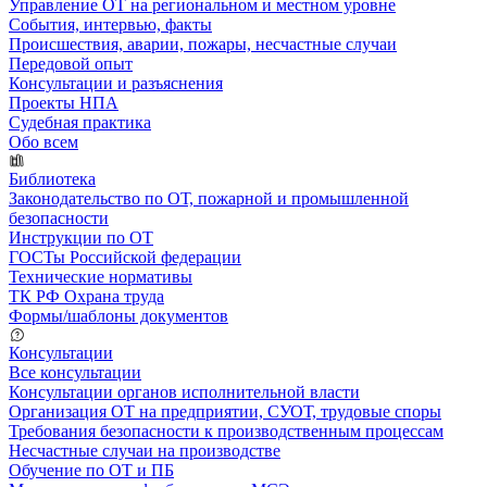
Управление ОТ на региональном и местном уровне
События, интервью, факты
Происшествия, аварии, пожары, несчастные случаи
Передовой опыт
Консультации и разъяснения
Проекты НПА
Судебная практика
Обо всем
Библиотека
Законодательство по ОТ, пожарной и промышленной
безопасности
Инструкции по ОТ
ГОСТы Российской федерации
Технические нормативы
ТК РФ Охрана труда
Формы/шаблоны документов
Консультации
Все консультации
Консультации органов исполнительной власти
Организация ОТ на предприятии, СУОТ, трудовые споры
Требования безопасности к производственным процессам
Несчастные случаи на производстве
Обучение по ОТ и ПБ