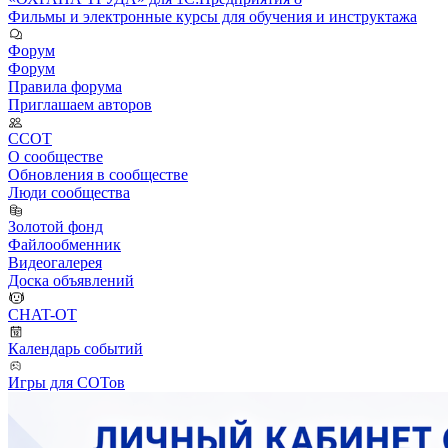
Фильмы и электронные курсы для обучения и инструктажа
Форум
Форум
Правила форума
Приглашаем авторов
ССОТ
О сообществе
Обновления в сообществе
Люди сообщества
Золотой фонд
Файлообменник
Видеогалерея
Доска объявлений
CHAT-OT
Календарь событий
Игры для СОТов