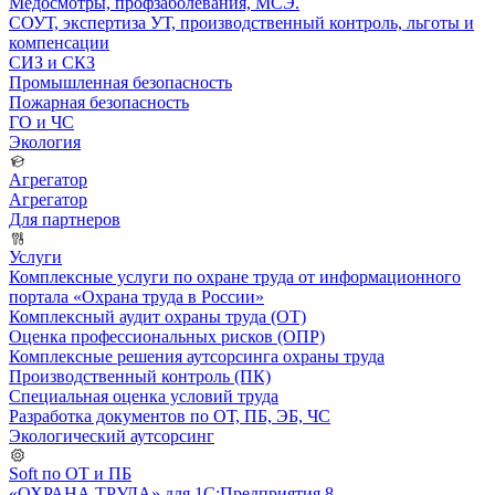
Медосмотры, профзаболевания, МСЭ.
СОУТ, экспертиза УТ, производственный контроль, льготы и
компенсации
СИЗ и СКЗ
Промышленная безопасность
Пожарная безопасность
ГО и ЧС
Экология
Агрегатор
Агрегатор
Для партнеров
Услуги
Комплексные услуги по охране труда от информационного
портала «Охрана труда в России»
Комплексный аудит охраны труда (ОТ)
Оценка профессиональных рисков (ОПР)
Комплексные решения аутсорсинга охраны труда
Производственный контроль (ПК)
Специальная оценка условий труда
Разработка документов по ОТ, ПБ, ЭБ, ЧС
Экологический аутсорсинг
Soft по ОТ и ПБ
«ОХРАНА ТРУДА» для 1С:Предприятия 8