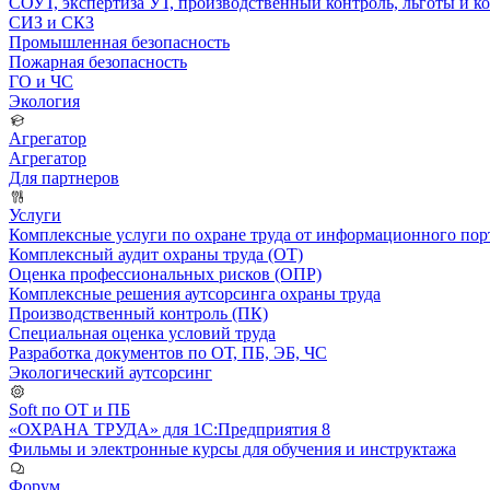
СОУТ, экспертиза УТ, производственный контроль, льготы и 
СИЗ и СКЗ
Промышленная безопасность
Пожарная безопасность
ГО и ЧС
Экология
Агрегатор
Агрегатор
Для партнеров
Услуги
Комплексные услуги по охране труда от информационного порт
Комплексный аудит охраны труда (ОТ)
Оценка профессиональных рисков (ОПР)
Комплексные решения аутсорсинга охраны труда
Производственный контроль (ПК)
Специальная оценка условий труда
Разработка документов по ОТ, ПБ, ЭБ, ЧС
Экологический аутсорсинг
Soft по ОТ и ПБ
«ОХРАНА ТРУДА» для 1С:Предприятия 8
Фильмы и электронные курсы для обучения и инструктажа
Форум