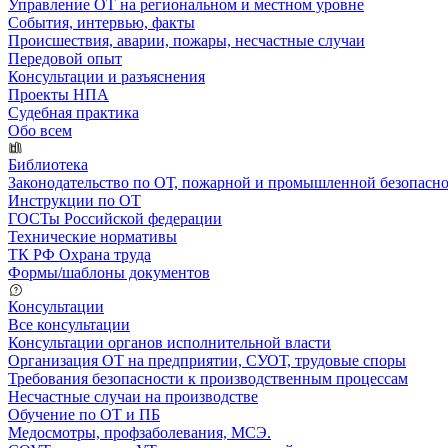
Управление ОТ на региональном и местном уровне
События, интервью, факты
Происшествия, аварии, пожары, несчастные случаи
Передовой опыт
Консультации и разъяснения
Проекты НПА
Судебная практика
Обо всем
Библиотека
Законодательство по ОТ, пожарной и промышленной безопасн
Инструкции по ОТ
ГОСТы Российской федерации
Технические нормативы
ТК РФ Охрана труда
Формы/шаблоны документов
Консультации
Все консультации
Консультации органов исполнительной власти
Организация ОТ на предприятии, СУОТ, трудовые споры
Требования безопасности к производственным процессам
Несчастные случаи на производстве
Обучение по ОТ и ПБ
Медосмотры, профзаболевания, МСЭ.