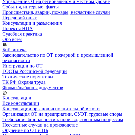
Управление ОТ на региональном и местном уровне
События, интервью, факты
Происшествия, аварии, пожары, несчастные случаи
Передовой опыт
Консультации и разъяснения
Проекты НПА
Судебная практика
Обо всем
Библиотека
Законодательство по ОТ, пожарной и промышленной
безопасности
Инструкции по ОТ
ГОСТы Российской федерации
Технические нормативы
ТК РФ Охрана труда
Формы/шаблоны документов
Консультации
Все консультации
Консультации органов исполнительной власти
Организация ОТ на предприятии, СУОТ, трудовые споры
Требования безопасности к производственным процессам
Несчастные случаи на производстве
Обучение по ОТ и ПБ