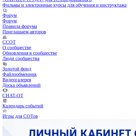
Фильмы и электронные курсы для обучения и инструктажа
Форум
Форум
Правила форума
Приглашаем авторов
ССОТ
О сообществе
Обновления в сообществе
Люди сообщества
Золотой фонд
Файлообменник
Видеогалерея
Доска объявлений
CHAT-OT
Календарь событий
Игры для СОТов