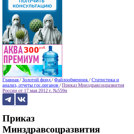
Главная
/
Золотой фонд
/
Файлообменник
/
Статистика и
анализ, отчеты гос.органов
/
Приказ Минздравсоцразвития
России от 17 мая 2012 г. №559н
Приказ
Минздравсоцразвития