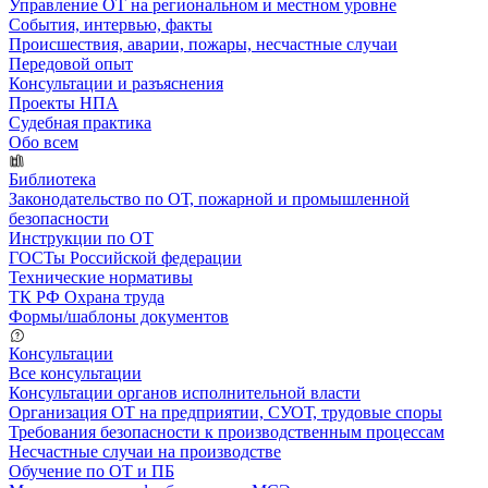
Управление ОТ на региональном и местном уровне
События, интервью, факты
Происшествия, аварии, пожары, несчастные случаи
Передовой опыт
Консультации и разъяснения
Проекты НПА
Судебная практика
Обо всем
Библиотека
Законодательство по ОТ, пожарной и промышленной
безопасности
Инструкции по ОТ
ГОСТы Российской федерации
Технические нормативы
ТК РФ Охрана труда
Формы/шаблоны документов
Консультации
Все консультации
Консультации органов исполнительной власти
Организация ОТ на предприятии, СУОТ, трудовые споры
Требования безопасности к производственным процессам
Несчастные случаи на производстве
Обучение по ОТ и ПБ