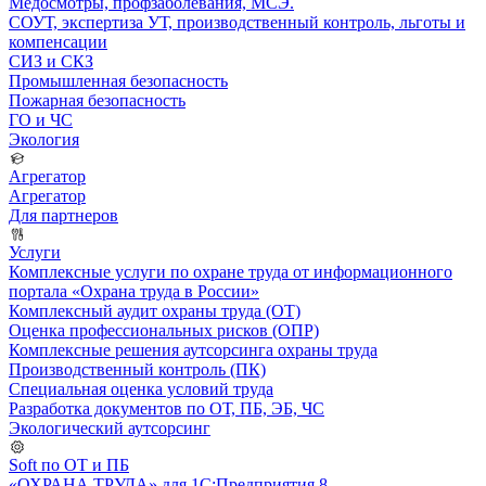
Медосмотры, профзаболевания, МСЭ.
СОУТ, экспертиза УТ, производственный контроль, льготы и
компенсации
СИЗ и СКЗ
Промышленная безопасность
Пожарная безопасность
ГО и ЧС
Экология
Агрегатор
Агрегатор
Для партнеров
Услуги
Комплексные услуги по охране труда от информационного
портала «Охрана труда в России»
Комплексный аудит охраны труда (ОТ)
Оценка профессиональных рисков (ОПР)
Комплексные решения аутсорсинга охраны труда
Производственный контроль (ПК)
Специальная оценка условий труда
Разработка документов по ОТ, ПБ, ЭБ, ЧС
Экологический аутсорсинг
Soft по ОТ и ПБ
«ОХРАНА ТРУДА» для 1С:Предприятия 8