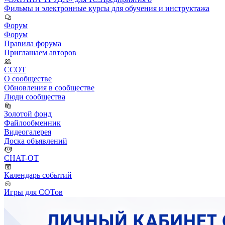
Фильмы и электронные курсы для обучения и инструктажа
Форум
Форум
Правила форума
Приглашаем авторов
ССОТ
О сообществе
Обновления в сообществе
Люди сообщества
Золотой фонд
Файлообменник
Видеогалерея
Доска объявлений
CHAT-OT
Календарь событий
Игры для СОТов