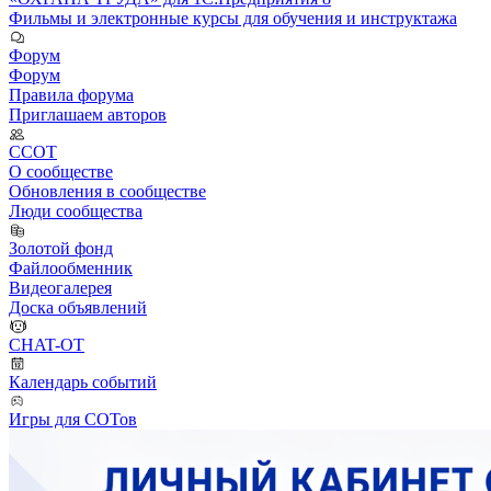
Фильмы и электронные курсы для обучения и инструктажа
Форум
Форум
Правила форума
Приглашаем авторов
ССОТ
О сообществе
Обновления в сообществе
Люди сообщества
Золотой фонд
Файлообменник
Видеогалерея
Доска объявлений
CHAT-OT
Календарь событий
Игры для СОТов