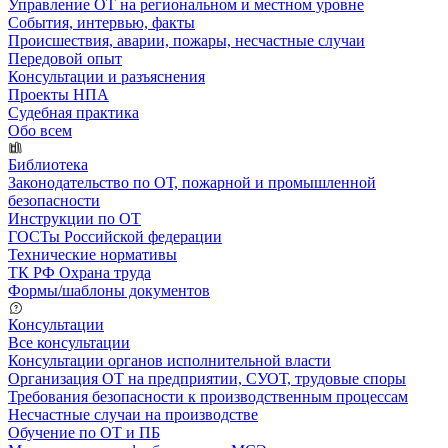
Управление ОТ на региональном и местном уровне
События, интервью, факты
Происшествия, аварии, пожары, несчастные случаи
Передовой опыт
Консультации и разъяснения
Проекты НПА
Судебная практика
Обо всем
Библиотека
Законодательство по ОТ, пожарной и промышленной
безопасности
Инструкции по ОТ
ГОСТы Российской федерации
Технические нормативы
ТК РФ Охрана труда
Формы/шаблоны документов
Консультации
Все консультации
Консультации органов исполнительной власти
Организация ОТ на предприятии, СУОТ, трудовые споры
Требования безопасности к производственным процессам
Несчастные случаи на производстве
Обучение по ОТ и ПБ