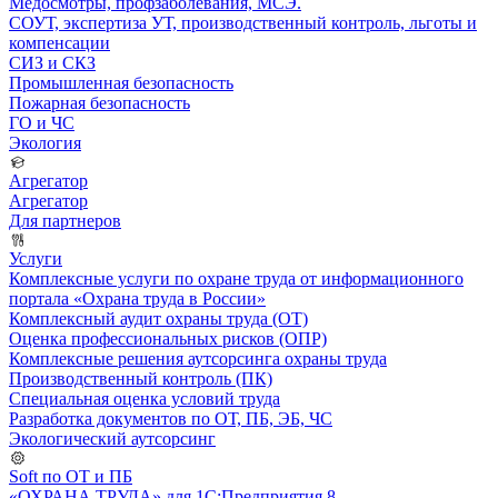
Медосмотры, профзаболевания, МСЭ.
СОУТ, экспертиза УТ, производственный контроль, льготы и
компенсации
СИЗ и СКЗ
Промышленная безопасность
Пожарная безопасность
ГО и ЧС
Экология
Агрегатор
Агрегатор
Для партнеров
Услуги
Комплексные услуги по охране труда от информационного
портала «Охрана труда в России»
Комплексный аудит охраны труда (ОТ)
Оценка профессиональных рисков (ОПР)
Комплексные решения аутсорсинга охраны труда
Производственный контроль (ПК)
Специальная оценка условий труда
Разработка документов по ОТ, ПБ, ЭБ, ЧС
Экологический аутсорсинг
Soft по ОТ и ПБ
«ОХРАНА ТРУДА» для 1С:Предприятия 8