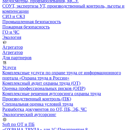
Медосмотры, профзаболевания, МСЭ.
СОУТ, экспертиза УТ, производственный контроль, льготы и
компенсации
СИЗ и СКЗ
Промышленная безопасность
Пожарная безопасность
ГО и ЧС
Экология
Агрегатор
Агрегатор
Для партнеров
Услуги
Комплексные услуги по охране труда от информационного
портала «Охрана труда в России»
Комплексный аудит охраны труда (ОТ)
Оценка профессиональных рисков (ОПР)
Комплексные решения аутсорсинга охраны труда
Производственный контроль (ПК)
Специальная оценка условий труда
Разработка документов по ОТ, ПБ, ЭБ, ЧС
Экологический аутсорсинг
Soft по ОТ и ПБ
«ОХРАНА ТРУДА» для 1С:Предприятия 8