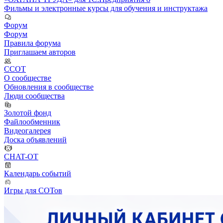
Фильмы и электронные курсы для обучения и инструктажа
Форум
Форум
Правила форума
Приглашаем авторов
ССОТ
О сообществе
Обновления в сообществе
Люди сообщества
Золотой фонд
Файлообменник
Видеогалерея
Доска объявлений
CHAT-OT
Календарь событий
Игры для СОТов