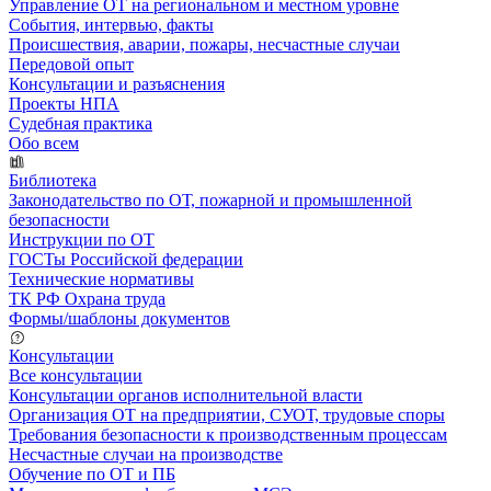
Управление ОТ на региональном и местном уровне
События, интервью, факты
Происшествия, аварии, пожары, несчастные случаи
Передовой опыт
Консультации и разъяснения
Проекты НПА
Судебная практика
Обо всем
Библиотека
Законодательство по ОТ, пожарной и промышленной
безопасности
Инструкции по ОТ
ГОСТы Российской федерации
Технические нормативы
ТК РФ Охрана труда
Формы/шаблоны документов
Консультации
Все консультации
Консультации органов исполнительной власти
Организация ОТ на предприятии, СУОТ, трудовые споры
Требования безопасности к производственным процессам
Несчастные случаи на производстве
Обучение по ОТ и ПБ