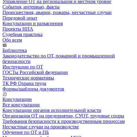
Управление ОТ на региональном и местном уровне
События, интервью, факты
Происшествия, аварии, пожары, несчастные случаи
Передовой опыт
Консультации и разъяснения
Проекты НПА
Судебная практика
Обо всем
Библиотека
Законодательство по ОТ, пожарной и промышленной
безопасности
Инструкции по ОТ
ГОСТы Российской федерации
Технические нормативы
ТК РФ Охрана труда
Формы/шаблоны документов
Консультации
Все консультации
Консультации органов исполнительной власти
Организация ОТ на предприятии, СУОТ, трудовые споры
Требования безопасности к производственным процессам
Несчастные случаи на производстве
Обучение по ОТ и ПБ