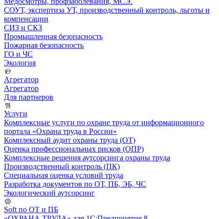
Медосмотры, профзаболевания, МСЭ.
СОУТ, экспертиза УТ, производственный контроль, льготы и
компенсации
СИЗ и СКЗ
Промышленная безопасность
Пожарная безопасность
ГО и ЧС
Экология
Агрегатор
Агрегатор
Для партнеров
Услуги
Комплексные услуги по охране труда от информационного
портала «Охрана труда в России»
Комплексный аудит охраны труда (ОТ)
Оценка профессиональных рисков (ОПР)
Комплексные решения аутсорсинга охраны труда
Производственный контроль (ПК)
Специальная оценка условий труда
Разработка документов по ОТ, ПБ, ЭБ, ЧС
Экологический аутсорсинг
Soft по ОТ и ПБ
«ОХРАНА ТРУДА» для 1С:Предприятия 8