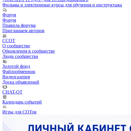
Фильмы и электронные курсы для обучения и инструктажа
Форум
Форум
Правила форума
Приглашаем авторов
ССОТ
О сообществе
Обновления в сообществе
Люди сообщества
Золотой фонд
Файлообменник
Видеогалерея
Доска объявлений
CHAT-OT
Календарь событий
Игры для СОТов