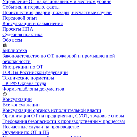
Управление ОТ на региональном и местном уровне
События, интервью, факты
Происшествия, аварии, пожары, несчастные случаи
Передовой опыт
Консультации и разъяснения
Проекты НПА
Судебная практика
Обо всем
Библиотека
Законодательство по ОТ, пожарной и промышленной
безопасности
Инструкции по ОТ
ГОСТы Российской федерации
Технические нормативы
ТК РФ Охрана труда
Формы/шаблоны документов
Консультации
Все консультации
Консультации органов исполнительной власти
Организация ОТ на предприятии, СУОТ, трудовые споры
Требования безопасности к производственным процессам
Несчастные случаи на производстве
Обучение по ОТ и ПБ