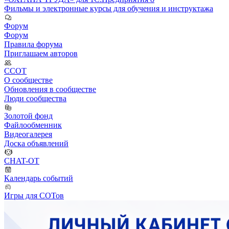
Фильмы и электронные курсы для обучения и инструктажа
Форум
Форум
Правила форума
Приглашаем авторов
ССОТ
О сообществе
Обновления в сообществе
Люди сообщества
Золотой фонд
Файлообменник
Видеогалерея
Доска объявлений
CHAT-OT
Календарь событий
Игры для СОТов