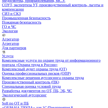
Медосмотры, профзаболевания, МСЭ.
СОУТ, экспертиза УТ, производственный контроль, льготы и
компенсации
СИЗ и СКЗ
Промышленная безопасность
Пожарная безопасность
ГО и ЧС
Экология
Агрегатор
Агрегатор
Для партнеров
Услуги
Комплексные услуги по охране труда от информационного
портала «Охрана труда в России»
Комплексный аудит охраны труда (ОТ)
Оценка профессиональных рисков (ОПР)
Комплексные решения аутсорсинга охраны труда
Производственный контроль (ПК)
Специальная оценка условий труда
Разработка документов по ОТ, ПБ, ЭБ, ЧС
Экологический аутсорсинг
Soft по ОТ и ПБ
«ОХРАНА ТРУДА» для 1С:Предприятия 8