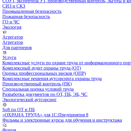
СОУТ, экспертиза УТ, производственный контроль, льготы и 
СИЗ и СКЗ
Промышленная безопасность
Пожарная безопасность
ГО и ЧС
Экология
Агрегатор
Агрегатор
Для партнеров
Услуги
Комплексные услуги по охране труда от информационного порт
Комплексный аудит охраны труда (ОТ)
Оценка профессиональных рисков (ОПР)
Комплексные решения аутсорсинга охраны труда
Производственный контроль (ПК)
Специальная оценка условий труда
Разработка документов по ОТ, ПБ, ЭБ, ЧС
Экологический аутсорсинг
Soft по ОТ и ПБ
«ОХРАНА ТРУДА» для 1С:Предприятия 8
Фильмы и электронные курсы для обучения и инструктажа
Форум