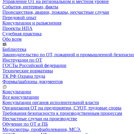
Управление ОТ на региональном и местном уровне
События, интервью, факты
Происшествия, аварии, пожары, несчастные случаи
Передовой опыт
Консультации и разъяснения
Проекты НПА
Судебная практика
Обо всем
Библиотека
Законодательство по ОТ, пожарной и промышленной безопасн
Инструкции по ОТ
ГОСТы Российской федерации
Технические нормативы
ТК РФ Охрана труда
Формы/шаблоны документов
Консультации
Все консультации
Консультации органов исполнительной власти
Организация ОТ на предприятии, СУОТ, трудовые споры
Требования безопасности к производственным процессам
Несчастные случаи на производстве
Обучение по ОТ и ПБ
Медосмотры, профзаболевания, МСЭ.