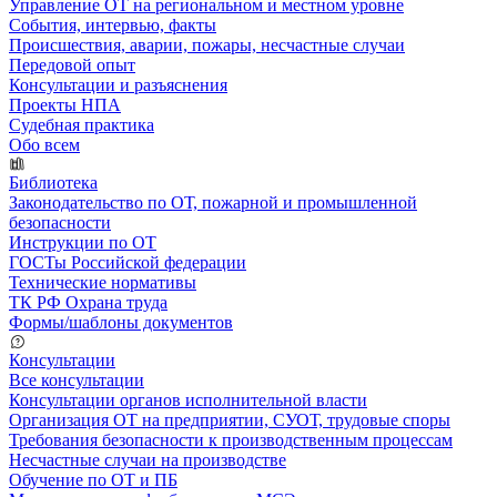
Управление ОТ на региональном и местном уровне
События, интервью, факты
Происшествия, аварии, пожары, несчастные случаи
Передовой опыт
Консультации и разъяснения
Проекты НПА
Судебная практика
Обо всем
Библиотека
Законодательство по ОТ, пожарной и промышленной
безопасности
Инструкции по ОТ
ГОСТы Российской федерации
Технические нормативы
ТК РФ Охрана труда
Формы/шаблоны документов
Консультации
Все консультации
Консультации органов исполнительной власти
Организация ОТ на предприятии, СУОТ, трудовые споры
Требования безопасности к производственным процессам
Несчастные случаи на производстве
Обучение по ОТ и ПБ