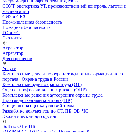
Медосмотры, профзаболевания, МСЭ.
СОУТ, экспертиза УТ, производственный контроль, льготы и
компенсации
СИЗ и СКЗ
Промышленная безопасность
Пожарная безопасность
ГО и ЧС
Экология
Агрегатор
Агрегатор
Для партнеров
Услуги
Комплексные услуги по охране труда от информационного
портала «Охрана труда в России»
Комплексный аудит охраны труда (ОТ)
Оценка профессиональных рисков (ОПР)
Комплексные решения аутсорсинга охраны труда
Производственный контроль (ПК)
Специальная оценка условий труда
Разработка документов по ОТ, ПБ, ЭБ, ЧС
Экологический аутсорсинг
Soft по ОТ и ПБ
«ОХРАНА ТРУДА» для 1С:Предприятия 8