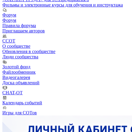
Фильмы и электронные курсы для обучения и инструктажа
Форум
Форум
Правила форума
Приглашаем авторов
ССОТ
О сообществе
Обновления в сообществе
Люди сообщества
Золотой фонд
Файлообменник
Видеогалерея
Доска объявлений
CHAT-OT
Календарь событий
Игры для СОТов