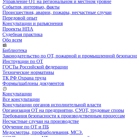
Управление ОТ на региональном и местном уровне
События, интервью, факты
Происшествия, аварии, пожары, несчастные случаи
Передовой опыт
Консультации и разъяснения
Проекты НПА
Судебная практика
Обо всем
Библиотека
Законодательство по ОТ, пожарной и промышленной безопасн
Инструкции по ОТ
ГОСТы Российской федерации
Технические нормативы
ТК РФ Охрана труда
Формы/шаблоны документов
Консультации
Все консультации
Консультации органов исполнительной власти
Организация ОТ на предприятии, СУОТ, трудовые споры
Требования безопасности к производственным процессам
Несчастные случаи на производстве
Обучение по ОТ и ПБ
Медосмотры, профзаболевания, МСЭ.