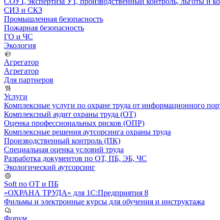
СОУТ, экспертиза УТ, производственный контроль, льготы и 
СИЗ и СКЗ
Промышленная безопасность
Пожарная безопасность
ГО и ЧС
Экология
Агрегатор
Агрегатор
Для партнеров
Услуги
Комплексные услуги по охране труда от информационного порт
Комплексный аудит охраны труда (ОТ)
Оценка профессиональных рисков (ОПР)
Комплексные решения аутсорсинга охраны труда
Производственный контроль (ПК)
Специальная оценка условий труда
Разработка документов по ОТ, ПБ, ЭБ, ЧС
Экологический аутсорсинг
Soft по ОТ и ПБ
«ОХРАНА ТРУДА» для 1С:Предприятия 8
Фильмы и электронные курсы для обучения и инструктажа
Форум