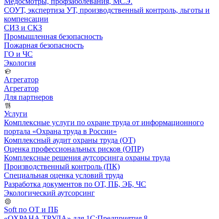
Медосмотры, профзаболевания, МСЭ.
СОУТ, экспертиза УТ, производственный контроль, льготы и
компенсации
СИЗ и СКЗ
Промышленная безопасность
Пожарная безопасность
ГО и ЧС
Экология
Агрегатор
Агрегатор
Для партнеров
Услуги
Комплексные услуги по охране труда от информационного
портала «Охрана труда в России»
Комплексный аудит охраны труда (ОТ)
Оценка профессиональных рисков (ОПР)
Комплексные решения аутсорсинга охраны труда
Производственный контроль (ПК)
Специальная оценка условий труда
Разработка документов по ОТ, ПБ, ЭБ, ЧС
Экологический аутсорсинг
Soft по ОТ и ПБ
«ОХРАНА ТРУДА» для 1С:Предприятия 8