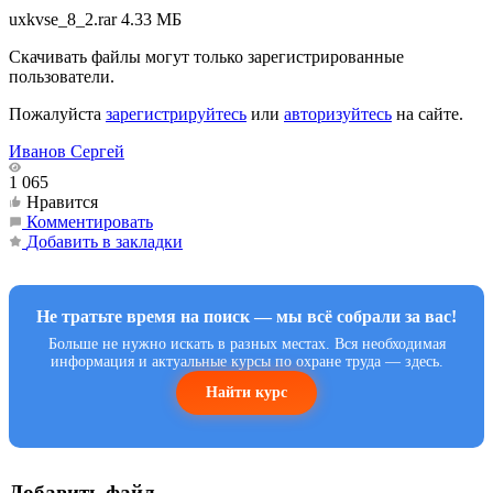
uxkvse_8_2.rar
4.33 МБ
Скачивать файлы могут только зарегистрированные
пользователи.
Пожалуйста
зарегистрируйтесь
или
авторизуйтесь
на сайте.
Иванов Сергей
1 065
Нравится
Комментировать
Добавить в закладки
Не тратьте время на поиск — мы всё собрали за вас!
Больше не нужно искать в разных местах. Вся необходимая
информация и актуальные курсы по охране труда — здесь.
Найти курс
Добавить файл