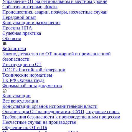
Управление ОТ на региональном и местном уровне
События, интервью, факты
Происшествия, аварии, пожары, несчастные случаи
Передовой опыт
Консультации и разъяснения
Проекты НПА
Судебная практика
Обо всем
Библиотека
Законодательство по ОТ, пожарной и промышленной
безопасности
Инструкции по ОТ
ГОСТы Российской федерации
Технические нормативы
ТК РФ Охрана труда
Формы/шаблоны документов
Консультации
Все консультации
Консультации органов исполнительной власти
Организация ОТ на предприятии, СУОТ, трудовые споры
Требования безопасности к производственным процессам
Несчастные случаи на производстве
Обучение по ОТ и ПБ