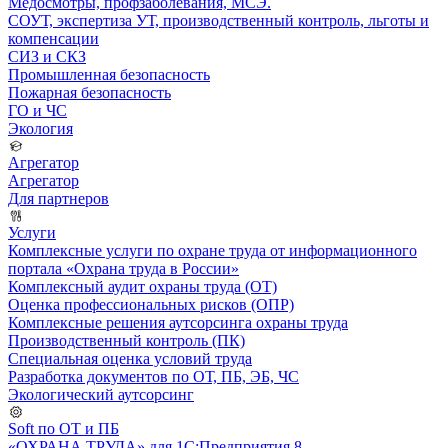
Медосмотры, профзаболевания, МСЭ.
СОУТ, экспертиза УТ, производственный контроль, льготы и
компенсации
СИЗ и СКЗ
Промышленная безопасность
Пожарная безопасность
ГО и ЧС
Экология
Агрегатор
Агрегатор
Для партнеров
Услуги
Комплексные услуги по охране труда от информационного
портала «Охрана труда в России»
Комплексный аудит охраны труда (ОТ)
Оценка профессиональных рисков (ОПР)
Комплексные решения аутсорсинга охраны труда
Производственный контроль (ПК)
Специальная оценка условий труда
Разработка документов по ОТ, ПБ, ЭБ, ЧС
Экологический аутсорсинг
Soft по ОТ и ПБ
«ОХРАНА ТРУДА» для 1С:Предприятия 8