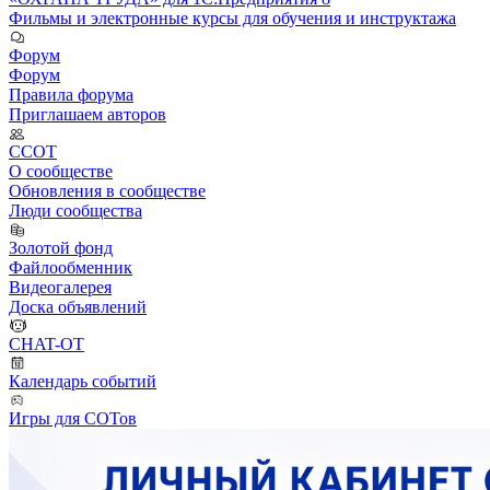
Фильмы и электронные курсы для обучения и инструктажа
Форум
Форум
Правила форума
Приглашаем авторов
ССОТ
О сообществе
Обновления в сообществе
Люди сообщества
Золотой фонд
Файлообменник
Видеогалерея
Доска объявлений
CHAT-OT
Календарь событий
Игры для СОТов