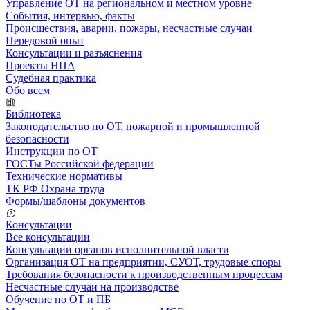
Управление ОТ на региональном и местном уровне
События, интервью, факты
Происшествия, аварии, пожары, несчастные случаи
Передовой опыт
Консультации и разъяснения
Проекты НПА
Судебная практика
Обо всем
Библиотека
Законодательство по ОТ, пожарной и промышленной
безопасности
Инструкции по ОТ
ГОСТы Российской федерации
Технические нормативы
ТК РФ Охрана труда
Формы/шаблоны документов
Консультации
Все консультации
Консультации органов исполнительной власти
Организация ОТ на предприятии, СУОТ, трудовые споры
Требования безопасности к производственным процессам
Несчастные случаи на производстве
Обучение по ОТ и ПБ