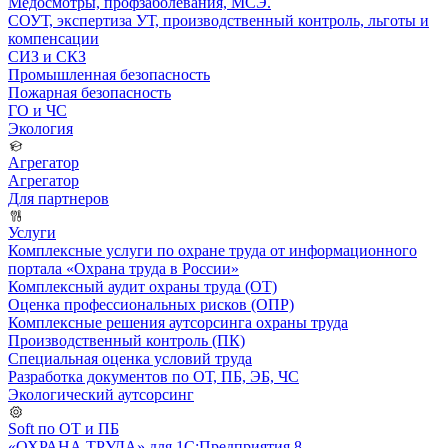
Медосмотры, профзаболевания, МСЭ.
СОУТ, экспертиза УТ, производственный контроль, льготы и
компенсации
СИЗ и СКЗ
Промышленная безопасность
Пожарная безопасность
ГО и ЧС
Экология
Агрегатор
Агрегатор
Для партнеров
Услуги
Комплексные услуги по охране труда от информационного
портала «Охрана труда в России»
Комплексный аудит охраны труда (ОТ)
Оценка профессиональных рисков (ОПР)
Комплексные решения аутсорсинга охраны труда
Производственный контроль (ПК)
Специальная оценка условий труда
Разработка документов по ОТ, ПБ, ЭБ, ЧС
Экологический аутсорсинг
Soft по ОТ и ПБ
«ОХРАНА ТРУДА» для 1С:Предприятия 8