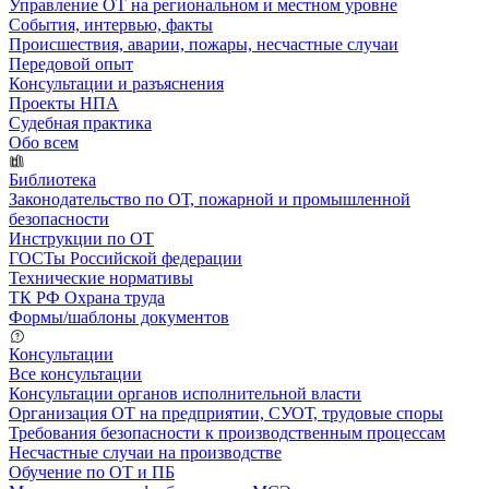
Управление ОТ на региональном и местном уровне
События, интервью, факты
Происшествия, аварии, пожары, несчастные случаи
Передовой опыт
Консультации и разъяснения
Проекты НПА
Судебная практика
Обо всем
Библиотека
Законодательство по ОТ, пожарной и промышленной
безопасности
Инструкции по ОТ
ГОСТы Российской федерации
Технические нормативы
ТК РФ Охрана труда
Формы/шаблоны документов
Консультации
Все консультации
Консультации органов исполнительной власти
Организация ОТ на предприятии, СУОТ, трудовые споры
Требования безопасности к производственным процессам
Несчастные случаи на производстве
Обучение по ОТ и ПБ