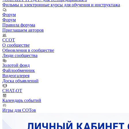
Фильмы и электронные курсы для обучения и инструктажа
Форум
Форум
Правила форума
Приглашаем авторов
ССОТ
О сообществе
Обновления в сообществе
Люди сообщества
Золотой фонд
Файлообменник
Видеогалерея
Доска объявлений
CHAT-OT
Календарь событий
Игры для СОТов