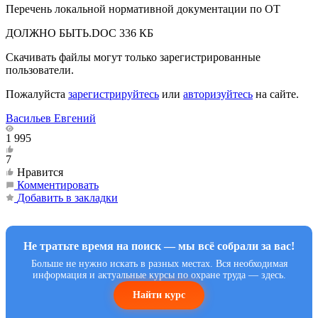
Перечень локальной нормативной документации по ОТ
ДОЛЖНО БЫТЬ.DOC
336 КБ
Скачивать файлы могут только зарегистрированные
пользователи.
Пожалуйста
зарегистрируйтесь
или
авторизуйтесь
на сайте.
Васильев Евгений
1 995
7
Нравится
Комментировать
Добавить в закладки
Не тратьте время на поиск — мы всё собрали за вас!
Больше не нужно искать в разных местах. Вся необходимая
информация и актуальные курсы по охране труда — здесь.
Найти курс