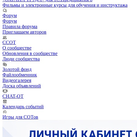
Фильмы и электронные курсы для обучения и инструктажа
Форум
Форум
Правила форума
Приглашаем авторов
ССОТ
О сообществе
Обновления в сообществе
Люди сообщества
Золотой фонд
Файлообменник
Видеогалерея
Доска объявлений
CHAT-OT
Календарь событий
Игры для СОТов