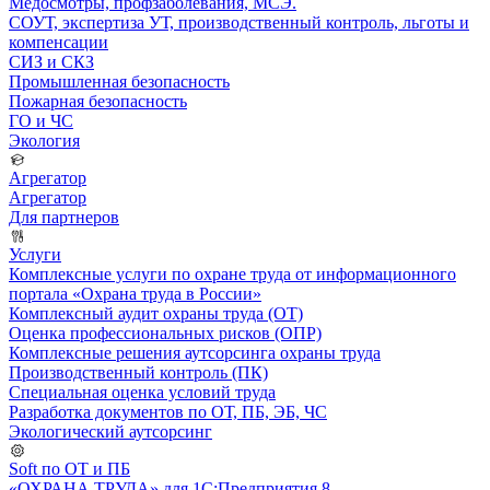
Медосмотры, профзаболевания, МСЭ.
СОУТ, экспертиза УТ, производственный контроль, льготы и
компенсации
СИЗ и СКЗ
Промышленная безопасность
Пожарная безопасность
ГО и ЧС
Экология
Агрегатор
Агрегатор
Для партнеров
Услуги
Комплексные услуги по охране труда от информационного
портала «Охрана труда в России»
Комплексный аудит охраны труда (ОТ)
Оценка профессиональных рисков (ОПР)
Комплексные решения аутсорсинга охраны труда
Производственный контроль (ПК)
Специальная оценка условий труда
Разработка документов по ОТ, ПБ, ЭБ, ЧС
Экологический аутсорсинг
Soft по ОТ и ПБ
«ОХРАНА ТРУДА» для 1С:Предприятия 8