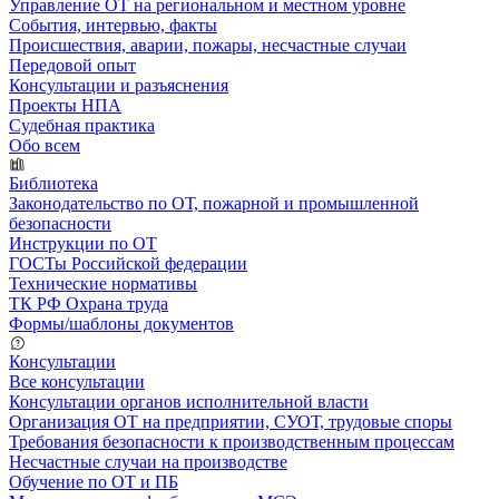
Управление ОТ на региональном и местном уровне
События, интервью, факты
Происшествия, аварии, пожары, несчастные случаи
Передовой опыт
Консультации и разъяснения
Проекты НПА
Судебная практика
Обо всем
Библиотека
Законодательство по ОТ, пожарной и промышленной
безопасности
Инструкции по ОТ
ГОСТы Российской федерации
Технические нормативы
ТК РФ Охрана труда
Формы/шаблоны документов
Консультации
Все консультации
Консультации органов исполнительной власти
Организация ОТ на предприятии, СУОТ, трудовые споры
Требования безопасности к производственным процессам
Несчастные случаи на производстве
Обучение по ОТ и ПБ