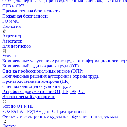
СОУТ, экспертиза УТ, производственный контроль, льготы и 
СИЗ и СКЗ
Промышленная безопасность
Пожарная безопасность
ГО и ЧС
Экология
Агрегатор
Агрегатор
Для партнеров
Услуги
Комплексные услуги по охране труда от информационного порт
Комплексный аудит охраны труда (ОТ)
Оценка профессиональных рисков (ОПР)
Комплексные решения аутсорсинга охраны труда
Производственный контроль (ПК)
Специальная оценка условий труда
Разработка документов по ОТ, ПБ, ЭБ, ЧС
Экологический аутсорсинг
Soft по ОТ и ПБ
«ОХРАНА ТРУДА» для 1С:Предприятия 8
Фильмы и электронные курсы для обучения и инструктажа
Форум