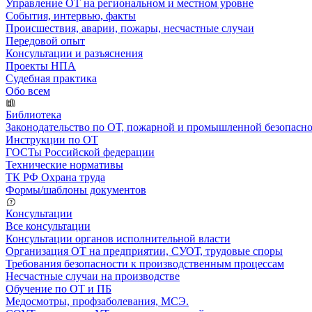
Управление ОТ на региональном и местном уровне
События, интервью, факты
Происшествия, аварии, пожары, несчастные случаи
Передовой опыт
Консультации и разъяснения
Проекты НПА
Судебная практика
Обо всем
Библиотека
Законодательство по ОТ, пожарной и промышленной безопасн
Инструкции по ОТ
ГОСТы Российской федерации
Технические нормативы
ТК РФ Охрана труда
Формы/шаблоны документов
Консультации
Все консультации
Консультации органов исполнительной власти
Организация ОТ на предприятии, СУОТ, трудовые споры
Требования безопасности к производственным процессам
Несчастные случаи на производстве
Обучение по ОТ и ПБ
Медосмотры, профзаболевания, МСЭ.