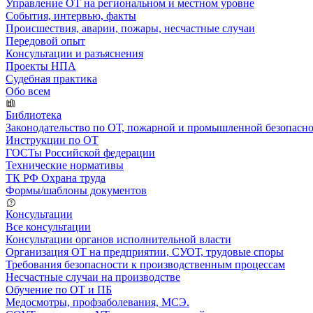
Управление ОТ на региональном и местном уровне
События, интервью, факты
Происшествия, аварии, пожары, несчастные случаи
Передовой опыт
Консультации и разъяснения
Проекты НПА
Судебная практика
Обо всем
Библиотека
Законодательство по ОТ, пожарной и промышленной безопасн
Инструкции по ОТ
ГОСТы Российской федерации
Технические нормативы
ТК РФ Охрана труда
Формы/шаблоны документов
Консультации
Все консультации
Консультации органов исполнительной власти
Организация ОТ на предприятии, СУОТ, трудовые споры
Требования безопасности к производственным процессам
Несчастные случаи на производстве
Обучение по ОТ и ПБ
Медосмотры, профзаболевания, МСЭ.