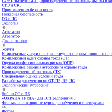
СОУТ, экспертиза УТ, производственный контроль, льготы и 
СИЗ и СКЗ
Промышленная безопасность
Пожарная безопасность
ГО и ЧС
Экология
Агрегатор
Агрегатор
Для партнеров
Услуги
Комплексные услуги по охране труда от информационного порт
Комплексный аудит охраны труда (ОТ)
Оценка профессиональных рисков (ОПР)
Комплексные решения аутсорсинга охраны труда
Производственный контроль (ПК)
Специальная оценка условий труда
Разработка документов по ОТ, ПБ, ЭБ, ЧС
Экологический аутсорсинг
Soft по ОТ и ПБ
«ОХРАНА ТРУДА» для 1С:Предприятия 8
Фильмы и электронные курсы для обучения и инструктажа
Форум