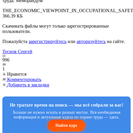
труда. Меморандум/
THE_ECONOMIC_VIEWPOINT_IN_OCCUPATIONAL_SAFET
366.39 КБ
Скачивать файлы могут только зарегистрированные
пользователи.
Пожалуйста
зарегистрируйтесь
или
авторизуйтесь
на сайте.
Теснов Сергей
996
1
Нравится
Комментировать
Добавить в закладки
Не тратьте время на поиск — мы всё собрали за вас!
Больше не нужно искать в разных местах. Вся необходимая
информация и актуальные курсы по охране труда — здесь.
Найти курс