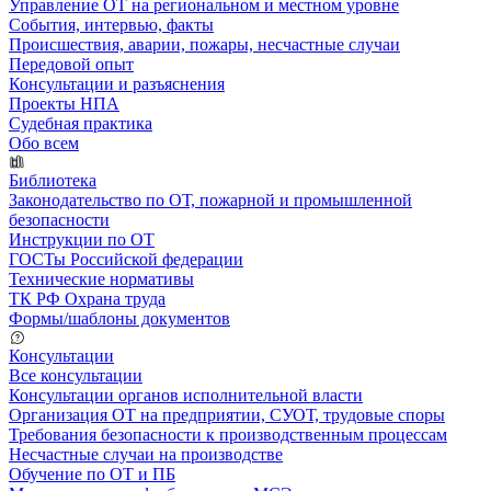
Управление ОТ на региональном и местном уровне
События, интервью, факты
Происшествия, аварии, пожары, несчастные случаи
Передовой опыт
Консультации и разъяснения
Проекты НПА
Судебная практика
Обо всем
Библиотека
Законодательство по ОТ, пожарной и промышленной
безопасности
Инструкции по ОТ
ГОСТы Российской федерации
Технические нормативы
ТК РФ Охрана труда
Формы/шаблоны документов
Консультации
Все консультации
Консультации органов исполнительной власти
Организация ОТ на предприятии, СУОТ, трудовые споры
Требования безопасности к производственным процессам
Несчастные случаи на производстве
Обучение по ОТ и ПБ