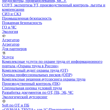
Медосмотры, профзаболевания, МСЭ.
СОУТ, экспертиза УТ, производственный контроль, льготы и
компенсации
СИЗ и СКЗ
Промышленная безопасность
Пожарная безопасность
ГО и ЧС
Экология
Агрегатор
Агрегатор
Для партнеров
Услуги
Комплексные услуги по охране труда от информационного
портала «Охрана труда в России»
Комплексный аудит охраны труда (ОТ)
Оценка профессиональных рисков (ОПР)
Комплексные решения аутсорсинга охраны труда
Производственный контроль (ПК)
Специальная оценка условий труда
Разработка документов по ОТ, ПБ, ЭБ, ЧС
Экологический аутсорсинг
Soft по ОТ и ПБ
«ОХРАНА ТРУДА» для 1С:Предприятия 8