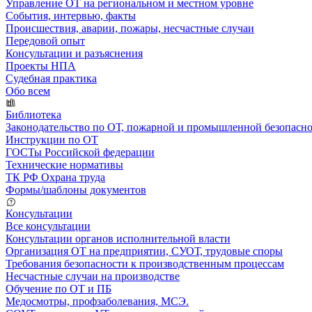
Управление ОТ на региональном и местном уровне
События, интервью, факты
Происшествия, аварии, пожары, несчастные случаи
Передовой опыт
Консультации и разъяснения
Проекты НПА
Судебная практика
Обо всем
Библиотека
Законодательство по ОТ, пожарной и промышленной безопасн
Инструкции по ОТ
ГОСТы Российской федерации
Технические нормативы
ТК РФ Охрана труда
Формы/шаблоны документов
Консультации
Все консультации
Консультации органов исполнительной власти
Организация ОТ на предприятии, СУОТ, трудовые споры
Требования безопасности к производственным процессам
Несчастные случаи на производстве
Обучение по ОТ и ПБ
Медосмотры, профзаболевания, МСЭ.