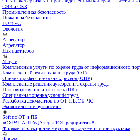
СОУТ, экспертиза УТ, производственный контроль, льготы и 
СИЗ и СКЗ
Промышленная безопасность
Пожарная безопасность
ГО и ЧС
Экология
Агрегатор
Агрегатор
Для партнеров
Услуги
Комплексные услуги по охране труда от информационного порт
Комплексный аудит охраны труда (ОТ)
Оценка профессиональных рисков (ОПР)
Комплексные решения аутсорсинга охраны труда
Производственный контроль (ПК)
Специальная оценка условий труда
Разработка документов по ОТ, ПБ, ЭБ, ЧС
Экологический аутсорсинг
Soft по ОТ и ПБ
«ОХРАНА ТРУДА» для 1С:Предприятия 8
Фильмы и электронные курсы для обучения и инструктажа
Форум