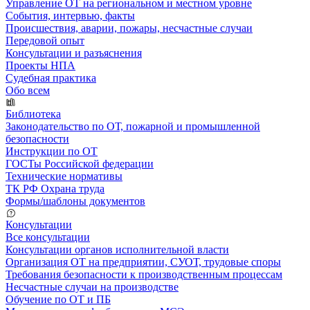
Управление ОТ на региональном и местном уровне
События, интервью, факты
Происшествия, аварии, пожары, несчастные случаи
Передовой опыт
Консультации и разъяснения
Проекты НПА
Судебная практика
Обо всем
Библиотека
Законодательство по ОТ, пожарной и промышленной
безопасности
Инструкции по ОТ
ГОСТы Российской федерации
Технические нормативы
ТК РФ Охрана труда
Формы/шаблоны документов
Консультации
Все консультации
Консультации органов исполнительной власти
Организация ОТ на предприятии, СУОТ, трудовые споры
Требования безопасности к производственным процессам
Несчастные случаи на производстве
Обучение по ОТ и ПБ