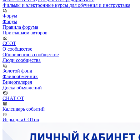
Фильмы и электронные курсы для обучения и инструктажа
Форум
Форум
Правила форума
Приглашаем авторов
ССОТ
О сообществе
Обновления в сообществе
Люди сообщества
Золотой фонд
Файлообменник
Видеогалерея
Доска объявлений
CHAT-OT
Календарь событий
Игры для СОТов