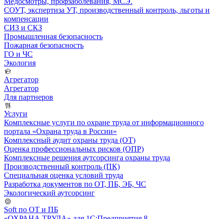
Медосмотры, профзаболевания, МСЭ.
СОУТ, экспертиза УТ, производственный контроль, льготы и
компенсации
СИЗ и СКЗ
Промышленная безопасность
Пожарная безопасность
ГО и ЧС
Экология
Агрегатор
Агрегатор
Для партнеров
Услуги
Комплексные услуги по охране труда от информационного
портала «Охрана труда в России»
Комплексный аудит охраны труда (ОТ)
Оценка профессиональных рисков (ОПР)
Комплексные решения аутсорсинга охраны труда
Производственный контроль (ПК)
Специальная оценка условий труда
Разработка документов по ОТ, ПБ, ЭБ, ЧС
Экологический аутсорсинг
Soft по ОТ и ПБ
«ОХРАНА ТРУДА» для 1С:Предприятия 8