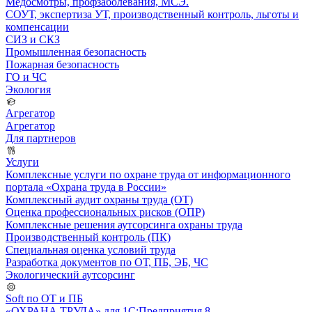
Медосмотры, профзаболевания, МСЭ.
СОУТ, экспертиза УТ, производственный контроль, льготы и
компенсации
СИЗ и СКЗ
Промышленная безопасность
Пожарная безопасность
ГО и ЧС
Экология
Агрегатор
Агрегатор
Для партнеров
Услуги
Комплексные услуги по охране труда от информационного
портала «Охрана труда в России»
Комплексный аудит охраны труда (ОТ)
Оценка профессиональных рисков (ОПР)
Комплексные решения аутсорсинга охраны труда
Производственный контроль (ПК)
Специальная оценка условий труда
Разработка документов по ОТ, ПБ, ЭБ, ЧС
Экологический аутсорсинг
Soft по ОТ и ПБ
«ОХРАНА ТРУДА» для 1С:Предприятия 8