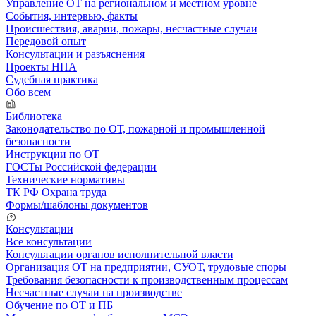
Управление ОТ на региональном и местном уровне
События, интервью, факты
Происшествия, аварии, пожары, несчастные случаи
Передовой опыт
Консультации и разъяснения
Проекты НПА
Судебная практика
Обо всем
Библиотека
Законодательство по ОТ, пожарной и промышленной
безопасности
Инструкции по ОТ
ГОСТы Российской федерации
Технические нормативы
ТК РФ Охрана труда
Формы/шаблоны документов
Консультации
Все консультации
Консультации органов исполнительной власти
Организация ОТ на предприятии, СУОТ, трудовые споры
Требования безопасности к производственным процессам
Несчастные случаи на производстве
Обучение по ОТ и ПБ