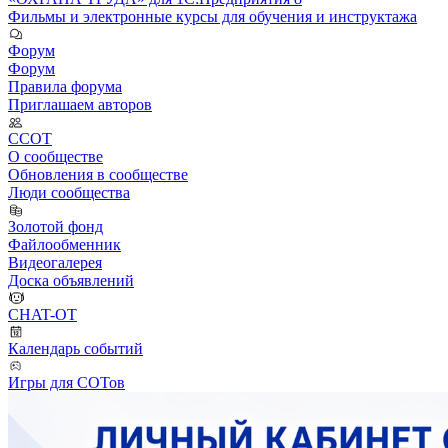
Фильмы и электронные курсы для обучения и инструктажа
Форум
Форум
Правила форума
Приглашаем авторов
ССОТ
О сообществе
Обновления в сообществе
Люди сообщества
Золотой фонд
Файлообменник
Видеогалерея
Доска объявлений
CHAT-OT
Календарь событий
Игры для СОТов