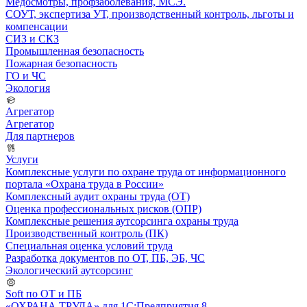
Медосмотры, профзаболевания, МСЭ.
СОУТ, экспертиза УТ, производственный контроль, льготы и
компенсации
СИЗ и СКЗ
Промышленная безопасность
Пожарная безопасность
ГО и ЧС
Экология
Агрегатор
Агрегатор
Для партнеров
Услуги
Комплексные услуги по охране труда от информационного
портала «Охрана труда в России»
Комплексный аудит охраны труда (ОТ)
Оценка профессиональных рисков (ОПР)
Комплексные решения аутсорсинга охраны труда
Производственный контроль (ПК)
Специальная оценка условий труда
Разработка документов по ОТ, ПБ, ЭБ, ЧС
Экологический аутсорсинг
Soft по ОТ и ПБ
«ОХРАНА ТРУДА» для 1С:Предприятия 8