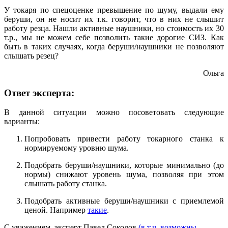
У токаря по спецоценке превышение по шуму, выдали ему
беруши, он не носит их т.к. говорит, что в них не слышит
работу резца. Нашли активные наушники, но стоимость их 30
т.р., мы не можем себе позволить такие дорогие СИЗ. Как
быть в таких случаях, когда беруши/наушники не позволяют
слышать резец?
Ольга
Ответ эксперта:
В данной ситуации можно посоветовать следующие
варианты:
Попробовать привести работу токарного станка к
нормируемому уровню шума.
Подобрать беруши/наушники, которые минимально (до
нормы) снижают уровень шума, позволяя при этом
слышать работу станка.
Подобрать активные беруши/наушники с приемлемой
ценой. Например
такие
.
С уважением, эксперт Павел Соколов
(в т.ч. возможны