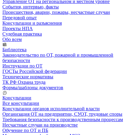
Управление ОТ на региональном и местном уровне
События, интервью, факты
Происшествия, аварии, пожары, несчастные случаи
Передовой опыт
Консультации и разъяснения
Проекты НПА
Судебная практика
Обо всем
Библиотека
Законодательство по ОТ, пожарной и промышленной
безопасности
Инструкции по ОТ
ГОСТы Российской федерации
Технические нормативы
ТК РФ Охрана труда
Формы/шаблоны документов
Консультации
Все консультации
Консультации органов исполнительной власти
Организация ОТ на предприятии, СУОТ, трудовые споры
Требования безопасности к производственным процессам
Несчастные случаи на производстве
Обучение по ОТ и ПБ