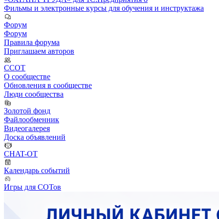
Фильмы и электронные курсы для обучения и инструктажа
Форум
Форум
Правила форума
Приглашаем авторов
ССОТ
О сообществе
Обновления в сообществе
Люди сообщества
Золотой фонд
Файлообменник
Видеогалерея
Доска объявлений
CHAT-OT
Календарь событий
Игры для СОТов