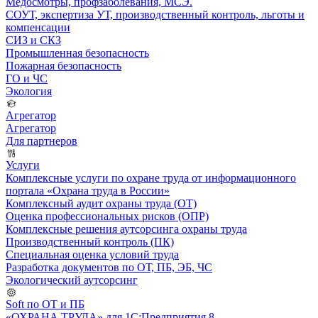
Медосмотры, профзаболевания, МСЭ.
СОУТ, экспертиза УТ, производственный контроль, льготы и
компенсации
СИЗ и СКЗ
Промышленная безопасность
Пожарная безопасность
ГО и ЧС
Экология
Агрегатор
Агрегатор
Для партнеров
Услуги
Комплексные услуги по охране труда от информационного
портала «Охрана труда в России»
Комплексный аудит охраны труда (ОТ)
Оценка профессиональных рисков (ОПР)
Комплексные решения аутсорсинга охраны труда
Производственный контроль (ПК)
Специальная оценка условий труда
Разработка документов по ОТ, ПБ, ЭБ, ЧС
Экологический аутсорсинг
Soft по ОТ и ПБ
«ОХРАНА ТРУДА» для 1С:Предприятия 8