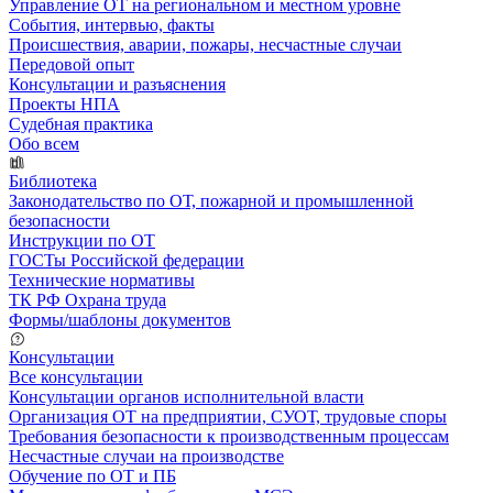
Управление ОТ на региональном и местном уровне
События, интервью, факты
Происшествия, аварии, пожары, несчастные случаи
Передовой опыт
Консультации и разъяснения
Проекты НПА
Судебная практика
Обо всем
Библиотека
Законодательство по ОТ, пожарной и промышленной
безопасности
Инструкции по ОТ
ГОСТы Российской федерации
Технические нормативы
ТК РФ Охрана труда
Формы/шаблоны документов
Консультации
Все консультации
Консультации органов исполнительной власти
Организация ОТ на предприятии, СУОТ, трудовые споры
Требования безопасности к производственным процессам
Несчастные случаи на производстве
Обучение по ОТ и ПБ