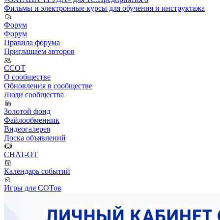
Фильмы и электронные курсы для обучения и инструктажа
Форум
Форум
Правила форума
Приглашаем авторов
ССОТ
О сообществе
Обновления в сообществе
Люди сообщества
Золотой фонд
Файлообменник
Видеогалерея
Доска объявлений
CHAT-OT
Календарь событий
Игры для СОТов