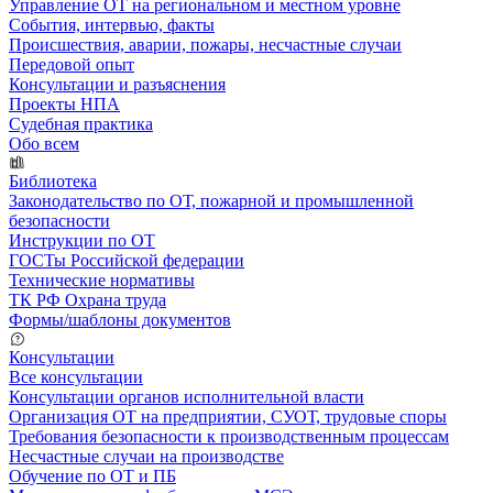
Управление ОТ на региональном и местном уровне
События, интервью, факты
Происшествия, аварии, пожары, несчастные случаи
Передовой опыт
Консультации и разъяснения
Проекты НПА
Судебная практика
Обо всем
Библиотека
Законодательство по ОТ, пожарной и промышленной
безопасности
Инструкции по ОТ
ГОСТы Российской федерации
Технические нормативы
ТК РФ Охрана труда
Формы/шаблоны документов
Консультации
Все консультации
Консультации органов исполнительной власти
Организация ОТ на предприятии, СУОТ, трудовые споры
Требования безопасности к производственным процессам
Несчастные случаи на производстве
Обучение по ОТ и ПБ