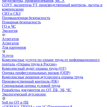
Медосмотры, профзаболевания, МСЭ.
СОУТ, экспертиза УТ, производственный контроль, льготы и
компенсации
СИЗ и СКЗ
Промышленная безопасность
Пожарная безопасность
ГО и ЧС
Экология
Агрегатор
Агрегатор
Для партнеров
Услуги
Комплексные услуги по охране труда от информационного
портала «Охрана труда в России»
Комплексный аудит охраны труда (ОТ)
Оценка профессиональных рисков (ОПР)
Комплексные решения аутсорсинга охраны труда
Производственный контроль (ПК)
Специальная оценка условий труда
Разработка документов по ОТ, ПБ, ЭБ, ЧС
Экологический аутсорсинг
Soft по ОТ и ПБ
«ОХРАНА ТРУДА» для 1С:Предприятия 8