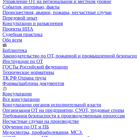
Управление ОТ на региональном и местном уровне
События, интервью, факты
Происшествия, аварии, пожары, несчастные случаи
Передовой опыт
Консультации и разъяснения
Проекты НПА
Судебная практика
Обо всем
Библиотека
Законодательство по ОТ, пожарной и промышленной безопасн
Инструкции по ОТ
ГОСТы Российской федерации
Технические нормативы
ТК РФ Охрана труда
Формы/шаблоны документов
Консультации
Все консультации
Консультации органов исполнительной власти
Организация ОТ на предприятии, СУОТ, трудовые споры
Требования безопасности к производственным процессам
Несчастные случаи на производстве
Обучение по ОТ и ПБ
Медосмотры, профзаболевания, МСЭ.