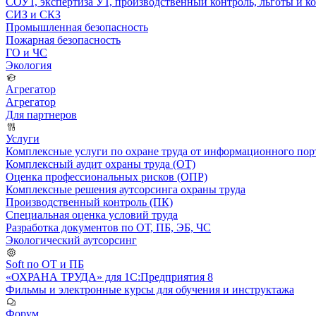
СОУТ, экспертиза УТ, производственный контроль, льготы и 
СИЗ и СКЗ
Промышленная безопасность
Пожарная безопасность
ГО и ЧС
Экология
Агрегатор
Агрегатор
Для партнеров
Услуги
Комплексные услуги по охране труда от информационного порт
Комплексный аудит охраны труда (ОТ)
Оценка профессиональных рисков (ОПР)
Комплексные решения аутсорсинга охраны труда
Производственный контроль (ПК)
Специальная оценка условий труда
Разработка документов по ОТ, ПБ, ЭБ, ЧС
Экологический аутсорсинг
Soft по ОТ и ПБ
«ОХРАНА ТРУДА» для 1С:Предприятия 8
Фильмы и электронные курсы для обучения и инструктажа
Форум