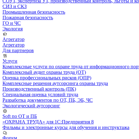
СОУТ, экспертиза УТ, производственный контроль, льготы и 
СИЗ и СКЗ
Промышленная безопасность
Пожарная безопасность
ГО и ЧС
Экология
Агрегатор
Агрегатор
Для партнеров
Услуги
Комплексные услуги по охране труда от информационного порт
Комплексный аудит охраны труда (ОТ)
Оценка профессиональных рисков (ОПР)
Комплексные решения аутсорсинга охраны труда
Производственный контроль (ПК)
Специальная оценка условий труда
Разработка документов по ОТ, ПБ, ЭБ, ЧС
Экологический аутсорсинг
Soft по ОТ и ПБ
«ОХРАНА ТРУДА» для 1С:Предприятия 8
Фильмы и электронные курсы для обучения и инструктажа
Форум