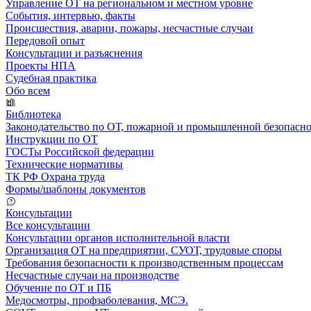
Управление ОТ на региональном и местном уровне
События, интервью, факты
Происшествия, аварии, пожары, несчастные случаи
Передовой опыт
Консультации и разъяснения
Проекты НПА
Судебная практика
Обо всем
Библиотека
Законодательство по ОТ, пожарной и промышленной безопасн
Инструкции по ОТ
ГОСТы Российской федерации
Технические нормативы
ТК РФ Охрана труда
Формы/шаблоны документов
Консультации
Все консультации
Консультации органов исполнительной власти
Организация ОТ на предприятии, СУОТ, трудовые споры
Требования безопасности к производственным процессам
Несчастные случаи на производстве
Обучение по ОТ и ПБ
Медосмотры, профзаболевания, МСЭ.