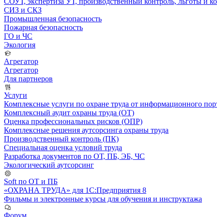
СОУТ, экспертиза УТ, производственный контроль, льготы и 
СИЗ и СКЗ
Промышленная безопасность
Пожарная безопасность
ГО и ЧС
Экология
Агрегатор
Агрегатор
Для партнеров
Услуги
Комплексные услуги по охране труда от информационного порт
Комплексный аудит охраны труда (ОТ)
Оценка профессиональных рисков (ОПР)
Комплексные решения аутсорсинга охраны труда
Производственный контроль (ПК)
Специальная оценка условий труда
Разработка документов по ОТ, ПБ, ЭБ, ЧС
Экологический аутсорсинг
Soft по ОТ и ПБ
«ОХРАНА ТРУДА» для 1С:Предприятия 8
Фильмы и электронные курсы для обучения и инструктажа
Форум