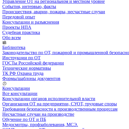
Управление ОТ на региональном и местном уровне
События, интервью, факты
Происшествия, аварии, пожары, несчастные случаи
Передовой опыт
Консультации и разъяснения
Проекты НПА
Судебная практика
Обо всем
Библиотека
Законодательство по ОТ, пожарной и промышленной безопасн
Инструкции по ОТ
ГОСТы Российской федерации
Технические нормативы
ТК РФ Охрана труда
Формы/шаблоны документов
Консультации
Все консультации
Консультации органов исполнительной власти
Организация ОТ на предприятии, СУОТ, трудовые споры
Требования безопасности к производственным процессам
Несчастные случаи на производстве
Обучение по ОТ и ПБ
Медосмотры, профзаболевания, МСЭ.