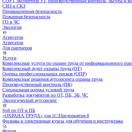
СОУТ, экспертиза УТ, производственный контроль, льготы и 
СИЗ и СКЗ
Промышленная безопасность
Пожарная безопасность
ГО и ЧС
Экология
Агрегатор
Агрегатор
Для партнеров
Услуги
Комплексные услуги по охране труда от информационного порт
Комплексный аудит охраны труда (ОТ)
Оценка профессиональных рисков (ОПР)
Комплексные решения аутсорсинга охраны труда
Производственный контроль (ПК)
Специальная оценка условий труда
Разработка документов по ОТ, ПБ, ЭБ, ЧС
Экологический аутсорсинг
Soft по ОТ и ПБ
«ОХРАНА ТРУДА» для 1С:Предприятия 8
Фильмы и электронные курсы для обучения и инструктажа
Форум