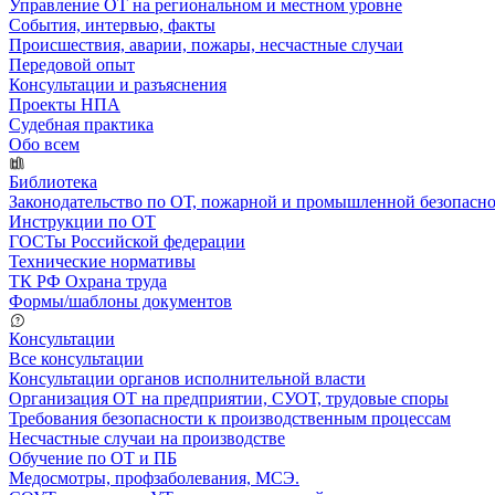
Управление ОТ на региональном и местном уровне
События, интервью, факты
Происшествия, аварии, пожары, несчастные случаи
Передовой опыт
Консультации и разъяснения
Проекты НПА
Судебная практика
Обо всем
Библиотека
Законодательство по ОТ, пожарной и промышленной безопасн
Инструкции по ОТ
ГОСТы Российской федерации
Технические нормативы
ТК РФ Охрана труда
Формы/шаблоны документов
Консультации
Все консультации
Консультации органов исполнительной власти
Организация ОТ на предприятии, СУОТ, трудовые споры
Требования безопасности к производственным процессам
Несчастные случаи на производстве
Обучение по ОТ и ПБ
Медосмотры, профзаболевания, МСЭ.