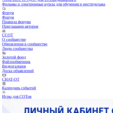
Фильмы и электронные курсы для обучения и инструктажа
Форум
Форум
Правила форума
Приглашаем авторов
ССОТ
О сообществе
Обновления в сообществе
Люди сообщества
Золотой фонд
Файлообменник
Видеогалерея
Доска объявлений
CHAT-OT
Календарь событий
Игры для СОТов