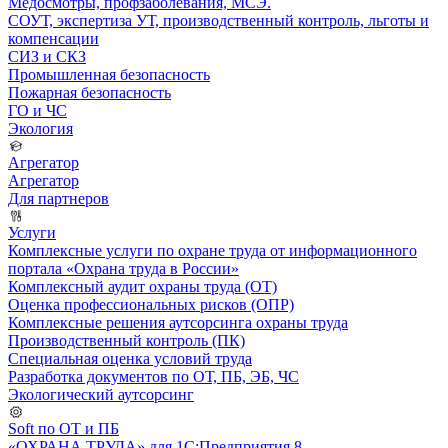
Медосмотры, профзаболевания, МСЭ.
СОУТ, экспертиза УТ, производственный контроль, льготы и
компенсации
СИЗ и СКЗ
Промышленная безопасность
Пожарная безопасность
ГО и ЧС
Экология
Агрегатор
Агрегатор
Для партнеров
Услуги
Комплексные услуги по охране труда от информационного
портала «Охрана труда в России»
Комплексный аудит охраны труда (ОТ)
Оценка профессиональных рисков (ОПР)
Комплексные решения аутсорсинга охраны труда
Производственный контроль (ПК)
Специальная оценка условий труда
Разработка документов по ОТ, ПБ, ЭБ, ЧС
Экологический аутсорсинг
Soft по ОТ и ПБ
«ОХРАНА ТРУДА» для 1С:Предприятия 8