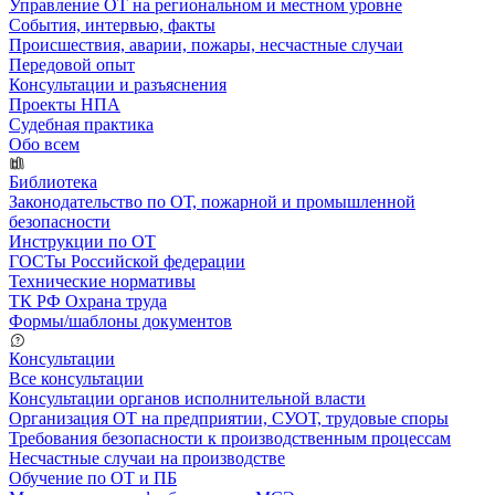
Управление ОТ на региональном и местном уровне
События, интервью, факты
Происшествия, аварии, пожары, несчастные случаи
Передовой опыт
Консультации и разъяснения
Проекты НПА
Судебная практика
Обо всем
Библиотека
Законодательство по ОТ, пожарной и промышленной
безопасности
Инструкции по ОТ
ГОСТы Российской федерации
Технические нормативы
ТК РФ Охрана труда
Формы/шаблоны документов
Консультации
Все консультации
Консультации органов исполнительной власти
Организация ОТ на предприятии, СУОТ, трудовые споры
Требования безопасности к производственным процессам
Несчастные случаи на производстве
Обучение по ОТ и ПБ