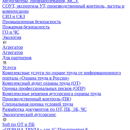
Медосмотры, профзаболевания, МСЭ.
СОУТ, экспертиза УТ, производственный контроль, льготы и
компенсации
СИЗ и СКЗ
Промышленная безопасность
Пожарная безопасность
ГО и ЧС
Экология
Агрегатор
Агрегатор
Для партнеров
Услуги
Комплексные услуги по охране труда от информационного
портала «Охрана труда в России»
Комплексный аудит охраны труда (ОТ)
Оценка профессиональных рисков (ОПР)
Комплексные решения аутсорсинга охраны труда
Производственный контроль (ПК)
Специальная оценка условий труда
Разработка документов по ОТ, ПБ, ЭБ, ЧС
Экологический аутсорсинг
Soft по ОТ и ПБ
«ОХРАНА ТРУДА» для 1С:Предприятия 8