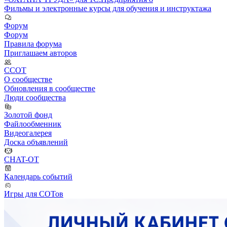
Фильмы и электронные курсы для обучения и инструктажа
Форум
Форум
Правила форума
Приглашаем авторов
ССОТ
О сообществе
Обновления в сообществе
Люди сообщества
Золотой фонд
Файлообменник
Видеогалерея
Доска объявлений
CHAT-OT
Календарь событий
Игры для СОТов