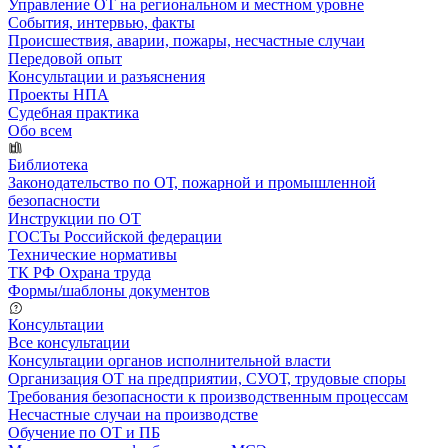
Управление ОТ на региональном и местном уровне
События, интервью, факты
Происшествия, аварии, пожары, несчастные случаи
Передовой опыт
Консультации и разъяснения
Проекты НПА
Судебная практика
Обо всем
Библиотека
Законодательство по ОТ, пожарной и промышленной
безопасности
Инструкции по ОТ
ГОСТы Российской федерации
Технические нормативы
ТК РФ Охрана труда
Формы/шаблоны документов
Консультации
Все консультации
Консультации органов исполнительной власти
Организация ОТ на предприятии, СУОТ, трудовые споры
Требования безопасности к производственным процессам
Несчастные случаи на производстве
Обучение по ОТ и ПБ