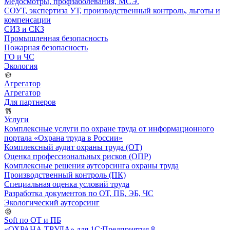
Медосмотры, профзаболевания, МСЭ.
СОУТ, экспертиза УТ, производственный контроль, льготы и
компенсации
СИЗ и СКЗ
Промышленная безопасность
Пожарная безопасность
ГО и ЧС
Экология
Агрегатор
Агрегатор
Для партнеров
Услуги
Комплексные услуги по охране труда от информационного
портала «Охрана труда в России»
Комплексный аудит охраны труда (ОТ)
Оценка профессиональных рисков (ОПР)
Комплексные решения аутсорсинга охраны труда
Производственный контроль (ПК)
Специальная оценка условий труда
Разработка документов по ОТ, ПБ, ЭБ, ЧС
Экологический аутсорсинг
Soft по ОТ и ПБ
«ОХРАНА ТРУДА» для 1С:Предприятия 8