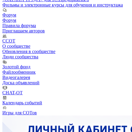
Фильмы и электронные курсы для обучения и инструктажа
Форум
Форум
Правила форума
Приглашаем авторов
ССОТ
О сообществе
Обновления в сообществе
Люди сообщества
Золотой фонд
Файлообменник
Видеогалерея
Доска объявлений
CHAT-OT
Календарь событий
Игры для СОТов