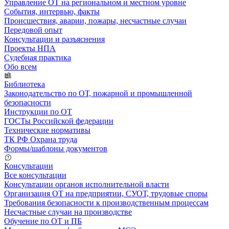
Управление ОТ на региональном и местном уровне
События, интервью, факты
Происшествия, аварии, пожары, несчастные случаи
Передовой опыт
Консультации и разъяснения
Проекты НПА
Судебная практика
Обо всем
Библиотека
Законодательство по ОТ, пожарной и промышленной
безопасности
Инструкции по ОТ
ГОСТы Российской федерации
Технические нормативы
ТК РФ Охрана труда
Формы/шаблоны документов
Консультации
Все консультации
Консультации органов исполнительной власти
Организация ОТ на предприятии, СУОТ, трудовые споры
Требования безопасности к производственным процессам
Несчастные случаи на производстве
Обучение по ОТ и ПБ