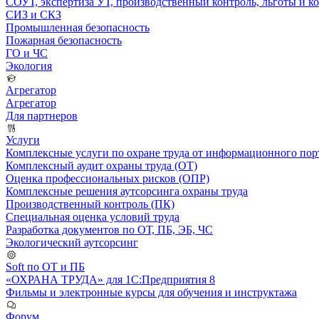
СОУТ, экспертиза УТ, производственный контроль, льготы и 
СИЗ и СКЗ
Промышленная безопасность
Пожарная безопасность
ГО и ЧС
Экология
Агрегатор
Агрегатор
Для партнеров
Услуги
Комплексные услуги по охране труда от информационного порт
Комплексный аудит охраны труда (ОТ)
Оценка профессиональных рисков (ОПР)
Комплексные решения аутсорсинга охраны труда
Производственный контроль (ПК)
Специальная оценка условий труда
Разработка документов по ОТ, ПБ, ЭБ, ЧС
Экологический аутсорсинг
Soft по ОТ и ПБ
«ОХРАНА ТРУДА» для 1С:Предприятия 8
Фильмы и электронные курсы для обучения и инструктажа
Форум