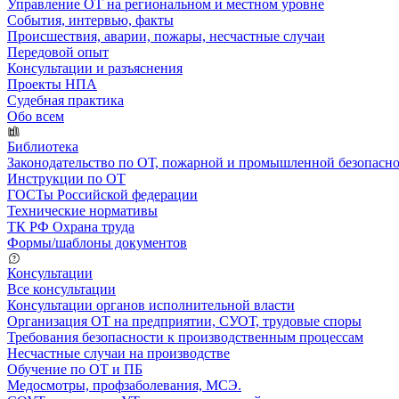
Управление ОТ на региональном и местном уровне
События, интервью, факты
Происшествия, аварии, пожары, несчастные случаи
Передовой опыт
Консультации и разъяснения
Проекты НПА
Судебная практика
Обо всем
Библиотека
Законодательство по ОТ, пожарной и промышленной безопасн
Инструкции по ОТ
ГОСТы Российской федерации
Технические нормативы
ТК РФ Охрана труда
Формы/шаблоны документов
Консультации
Все консультации
Консультации органов исполнительной власти
Организация ОТ на предприятии, СУОТ, трудовые споры
Требования безопасности к производственным процессам
Несчастные случаи на производстве
Обучение по ОТ и ПБ
Медосмотры, профзаболевания, МСЭ.