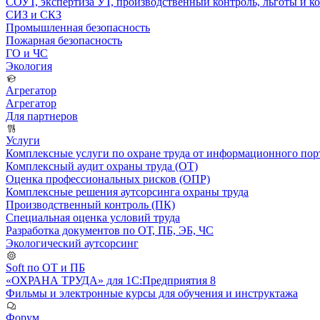
СОУТ, экспертиза УТ, производственный контроль, льготы и 
СИЗ и СКЗ
Промышленная безопасность
Пожарная безопасность
ГО и ЧС
Экология
Агрегатор
Агрегатор
Для партнеров
Услуги
Комплексные услуги по охране труда от информационного порт
Комплексный аудит охраны труда (ОТ)
Оценка профессиональных рисков (ОПР)
Комплексные решения аутсорсинга охраны труда
Производственный контроль (ПК)
Специальная оценка условий труда
Разработка документов по ОТ, ПБ, ЭБ, ЧС
Экологический аутсорсинг
Soft по ОТ и ПБ
«ОХРАНА ТРУДА» для 1С:Предприятия 8
Фильмы и электронные курсы для обучения и инструктажа
Форум