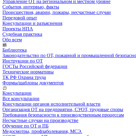
Управление ОТ на региональном и местном уровне
События, интервью, факты
Происшествия, аварии, пожары, несчастные случаи
Передовой опыт
Консультации и разъяснения
Проекты НПА
Судебная практика
Обо всем
Библиотека
Законодательство по ОТ, пожарной и промышленной безопасн
Инструкции по ОТ
ГОСТы Российской федерации
Технические нормативы
ТК РФ Охрана труда
Формы/шаблоны документов
Консультации
Все консультации
Консультации органов исполнительной власти
Организация ОТ на предприятии, СУОТ, трудовые споры
Требования безопасности к производственным процессам
Несчастные случаи на производстве
Обучение по ОТ и ПБ
Медосмотры, профзаболевания, МСЭ.