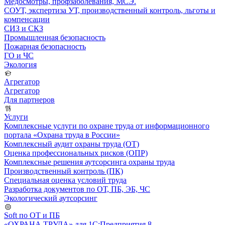
Медосмотры, профзаболевания, МСЭ.
СОУТ, экспертиза УТ, производственный контроль, льготы и
компенсации
СИЗ и СКЗ
Промышленная безопасность
Пожарная безопасность
ГО и ЧС
Экология
Агрегатор
Агрегатор
Для партнеров
Услуги
Комплексные услуги по охране труда от информационного
портала «Охрана труда в России»
Комплексный аудит охраны труда (ОТ)
Оценка профессиональных рисков (ОПР)
Комплексные решения аутсорсинга охраны труда
Производственный контроль (ПК)
Специальная оценка условий труда
Разработка документов по ОТ, ПБ, ЭБ, ЧС
Экологический аутсорсинг
Soft по ОТ и ПБ
«ОХРАНА ТРУДА» для 1С:Предприятия 8